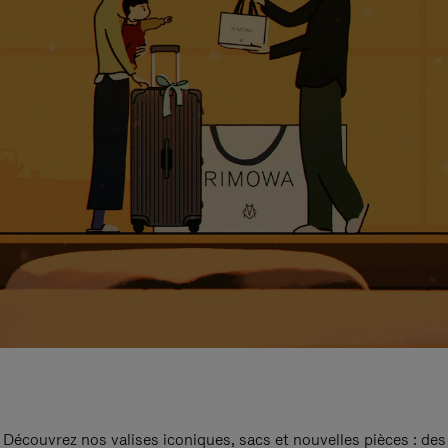
Découvrez nos valises iconiques, sacs et nouvelles pièces : des