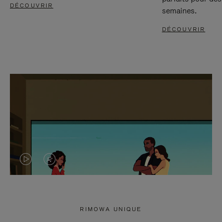
DÉCOUVRIR
semaines.
DÉCOUVRIR
LA
LE
VIDÉO
SON
N'EST
DE
RIMOWA UNIQUE
PAS
LA