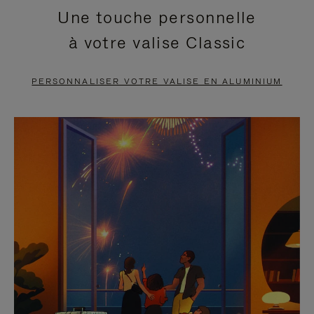
Une touche personnelle
EN
VIDÉO
à votre valise Classic
PAUSE,
EST
APPUYEZ
DÉSACTIVÉ.
PERSONNALISER VOTRE VALISE EN ALUMINIUM
SUR
VEUILLEZ
POUR
CLIQUER
LA
POUR
METTRE
RÉACTIVER
EN
LE
PAUSE
SON