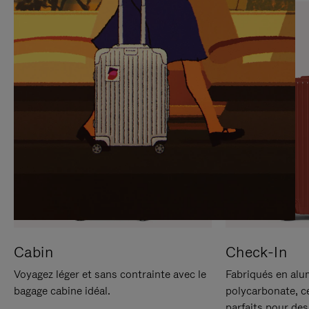
SUR
VEUILLEZ
POUR
CLIQUER
LA
POUR
METTRE
RÉACTIVER
EN
LE
PAUSE
SON
Cabin
Check-In
Voyagez léger et sans contrainte avec le
Fabriqués en alu
bagage cabine idéal.
polycarbonate, c
parfaits pour des