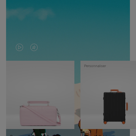
LA
LE
VIDÉO
SON
Personnaliser
N'EST
DE
PAS
LA
EN
VIDÉO
PAUSE,
EST
APPUYEZ
DÉSACTIVÉ.
SUR
VEUILLEZ