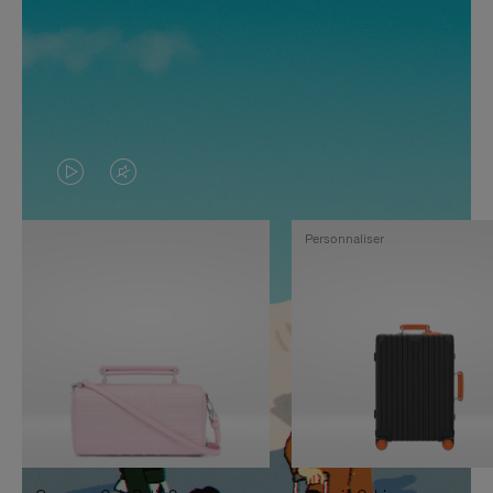
LA
LE
VIDÉO
SON
Personnaliser
N'EST
DE
PAS
LA
EN
VIDÉO
PAUSE,
EST
APPUYEZ
DÉSACTIVÉ.
SUR
VEUILLEZ