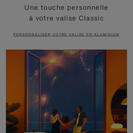
Une touche personnelle
EN
VIDÉO
à votre valise Classic
PAUSE,
EST
APPUYEZ
DÉSACTIVÉ.
PERSONNALISER VOTRE VALISE EN ALUMINIUM
SUR
VEUILLEZ
POUR
CLIQUER
LA
POUR
METTRE
RÉACTIVER
EN
LE
PAUSE
SON