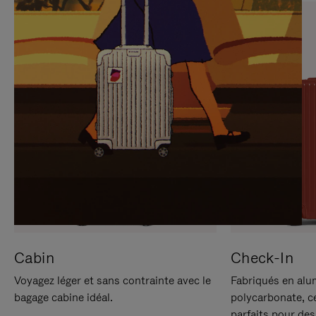
SUR
VEUILLEZ
POUR
CLIQUER
LA
POUR
METTRE
RÉACTIVER
EN
LE
PAUSE
SON
Cabin
Check-In
Voyagez léger et sans contrainte avec le
Fabriqués en alu
bagage cabine idéal.
polycarbonate, c
parfaits pour des