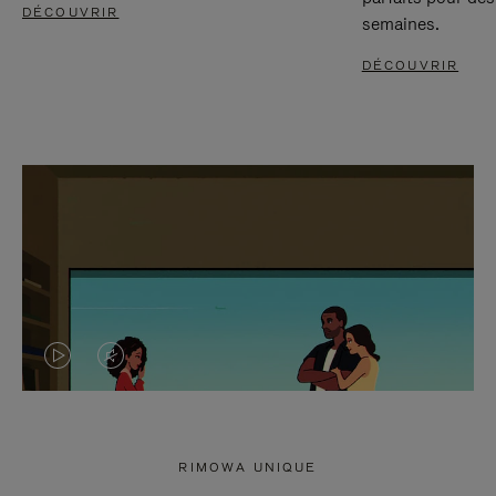
DÉCOUVRIR
semaines.
DÉCOUVRIR
LA
LE
VIDÉO
SON
N'EST
DE
RIMOWA UNIQUE
PAS
LA