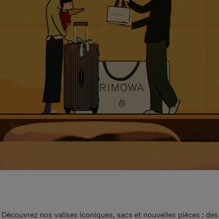
Découvrez nos valises iconiques, sacs et nouvelles pièces : des