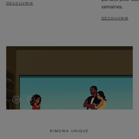
DÉCOUVRIR
semaines.
DÉCOUVRIR
LA
LE
VIDÉO
SON
N'EST
DE
RIMOWA UNIQUE
PAS
LA