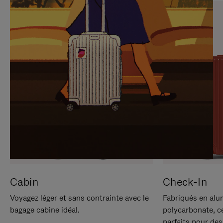
SUR
VEUILLEZ
POUR
CLIQUER
LA
POUR
METTRE
RÉACTIVER
EN
LE
PAUSE
SON
Cabin
Check-In
Voyagez léger et sans contrainte avec le
Fabriqués en alu
bagage cabine idéal.
polycarbonate, c
parfaits pour des