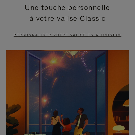
Une touche personnelle
EN
VIDÉO
à votre valise Classic
PAUSE,
EST
APPUYEZ
DÉSACTIVÉ.
PERSONNALISER VOTRE VALISE EN ALUMINIUM
SUR
VEUILLEZ
POUR
CLIQUER
LA
POUR
METTRE
RÉACTIVER
EN
LE
PAUSE
SON