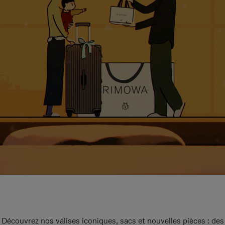
Découvrez nos valises iconiques, sacs et nouvelles pièces : des