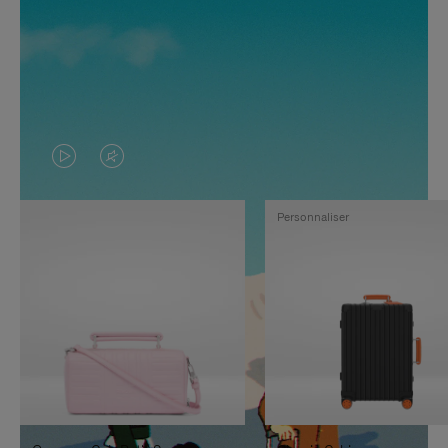
LA
LE
VIDÉO
SON
Personnaliser
N'EST
DE
PAS
LA
EN
VIDÉO
PAUSE,
EST
APPUYEZ
DÉSACTIVÉ.
SUR
VEUILLEZ