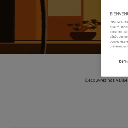
BIENVEN
RIMOWA utilis
qualité, mesu
personnalisée
dépôt des co
pouvez égale
préférences 
Défin
Découvrez nos valise