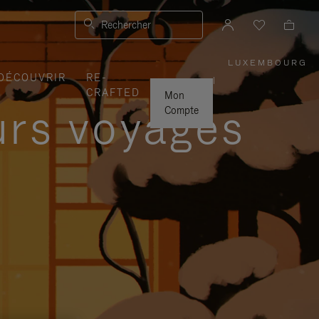
Rechercher
LUXEMBOURG
,
DÉCOUVRIR
RE-
SÉLECTI
|
VOTRE
CRAFTED
RÉGION
Mon
urs voyages
Compte