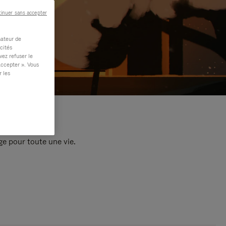
inuer sans accepter
sateur de
cités
vez refuser le
accepter ». Vous
r les
e pour toute une vie.