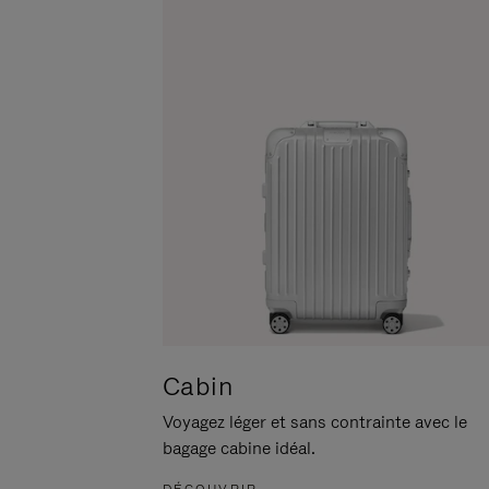
POUR
CLIQUER
LA
POUR
METTRE
RÉACTIVER
EN
LE
PAUSE
SON
Cabin
Voyagez léger et sans contrainte avec le
bagage cabine idéal.