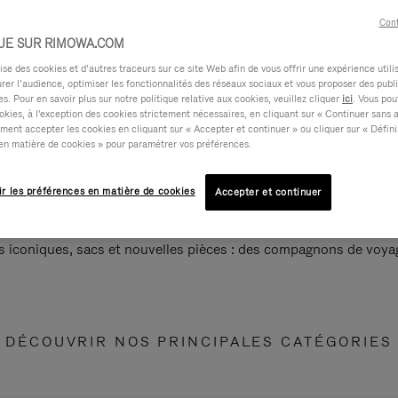
Cont
UE SUR RIMOWA.COM
e des cookies et d’autres traceurs sur ce site Web afin de vous offrir une expérience utili
rer l’audience, optimiser les fonctionnalités des réseaux sociaux et vous proposer des publi
s. Pour en savoir plus sur notre politique relative aux cookies, veuillez cliquer
ici
. Vous pou
okies, à l'exception des cookies strictement nécessaires, en cliquant sur « Continuer sans 
ment accepter les cookies en cliquant sur « Accepter et continuer » ou cliquer sur « Défini
en matière de cookies » pour paramétrer vos préférences.
ir les préférences en matière de cookies
Accepter et continuer
s iconiques, sacs et nouvelles pièces : des compagnons de voyag
DÉCOUVRIR NOS PRINCIPALES CATÉGORIES