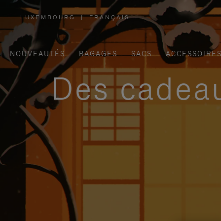
LUXEMBOURG
|
FRANÇAIS
,
SÉLECTIONNEZ
VOTRE
RÉGION
NOUVEAUTÉS
BAGAGES
SACS
ACCESSOIRE
Des cadeau