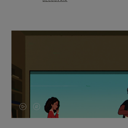
DÉCOUVRIR
LA
LE
VIDÉO
SON