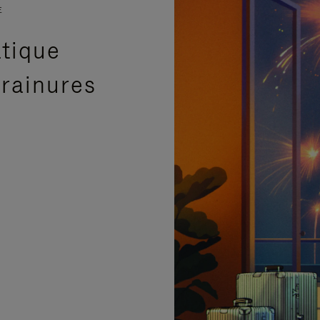
E
atique
 rainures