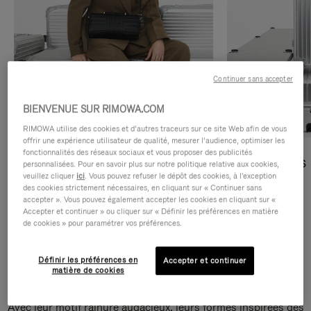
Continuer sans accepter
BIENVENUE SUR RIMOWA.COM
RIMOWA utilise des cookies et d’autres traceurs sur ce site Web afin de vous
offrir une expérience utilisateur de qualité, mesurer l’audience, optimiser les
fonctionnalités des réseaux sociaux et vous proposer des publicités
Sacs Bandoulière
Sacs Cabas
personnalisées. Pour en savoir plus sur notre politique relative aux cookies,
veuillez cliquer
ici
. Vous pouvez refuser le dépôt des cookies, à l'exception
des cookies strictement nécessaires, en cliquant sur « Continuer sans
DÉCOUVRIR
DÉCOUVRIR
accepter ». Vous pouvez également accepter les cookies en cliquant sur «
Accepter et continuer » ou cliquer sur « Définir les préférences en matière
de cookies » pour paramétrer vos préférences.
Définir les préférences en
Accepter et continuer
Sacs Bandoulière Groove
matière de cookies
Avec leur motif rainuré audacieux, leurs formes inspirées des