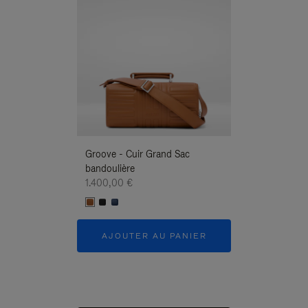
Groove - Cuir Grand Sac
Groove - Cuir G
bandoulière
Bandoulière
1.400,00 €
1.400,00 €
AJOUTER AU PANIER
AJOUTER 