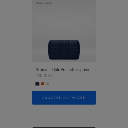
Nouveauté
Nouveauté
Groove - Cuir Pochette zippée
Groove - Cuir P
420,00 €
420,00 €
AJOUTER AU PANIER
AJOUTER 