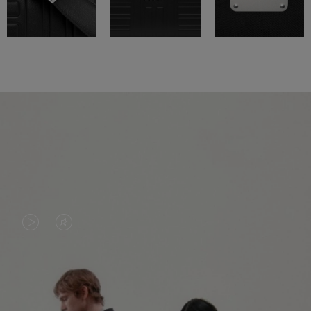
LA
LE
VIDÉO
SON
N'EST
DE
PAS
LA