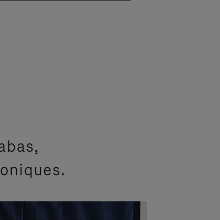
abas,
coniques.