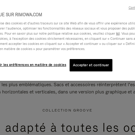
Cont
UE SUR RIMOWA.COM
e des cookies et d’autres traceurs sur ce site Web afin de vous offrir une expérience utili
rer l’audience, optimiser les fonctionnalités des réseaux sociaux et vous proposer des publi
s. Pour en savoir plus sur notre politique relative aux cookies, veuillez cliquer
ici
. Vous pou
okies, à l'exception des cookies strictement nécessaires, en cliquant sur « Continuer sans 
ment accepter les cookies en cliquant sur « Accepter et continuer » ou cliquer sur « Défini
en matière de cookies » pour paramétrer vos préférences.
ir les préférences en matière de cookies
Accepter et continuer
 les plus emblématiques. Sacs et accessoires réinterprètent l’es
s horizontales et verticales, dans une version plus graphique et a
COLLECTION GROOVE
e adapté à toutes les o