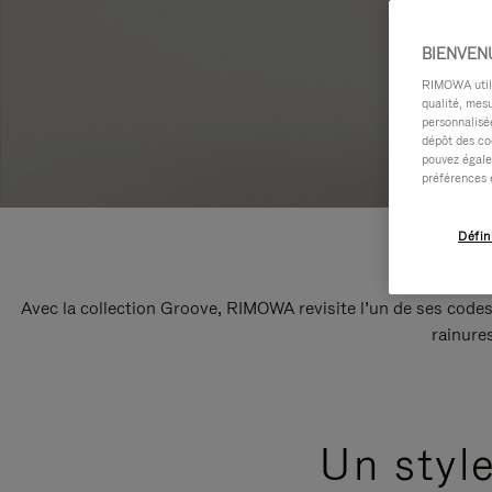
BIENVEN
RIMOWA utilis
qualité, mesu
personnalisée
dépôt des co
pouvez égale
préférences 
Défin
Avec la collection Groove, RIMOWA revisite l’un de ses codes
rainure
Un styl