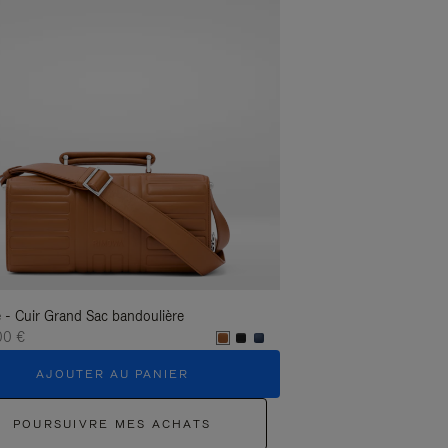
 - Cuir Grand Sac bandoulière
Groove - Cuir Grand Sac
00 €
1.400,00 €
AJOUTER AU PANIER
AJOUTER 
POURSUIVRE MES ACHATS