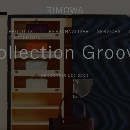
S
PRODUITS
PERSONNALISER
SERVICES
D'EXCEPTION
ollection Groo
DÉCOUVRIR LES SACS