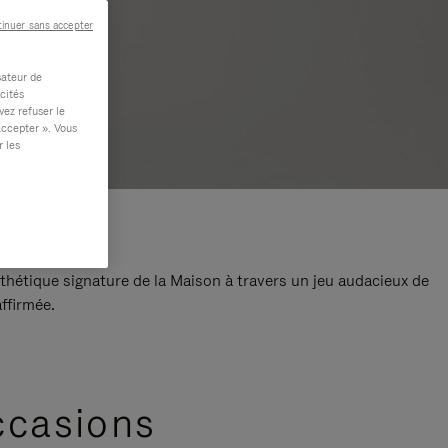
inuer sans accepter
sateur de
cités
vez refuser le
accepter ». Vous
r les
thétique signature de la Maison à travers un jeu audacieux de
ffirmée.
ccasions