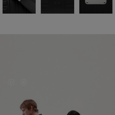
LA
LE
VIDÉO
SON
N'EST
DE
PAS
LA