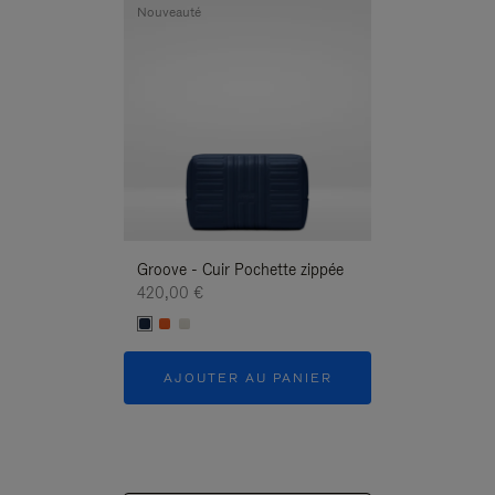
Nouveauté
Nouveauté
Groove - Cuir Pochette zippée
Groove - Cuir P
420,00 €
420,00 €
AJOUTER AU PANIER
AJOUTER 