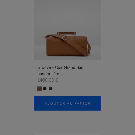
Groove - Cuir Grand Sac
Groove - Cuir G
bandoulière
Bandoulière
1.400,00 €
1.400,00 €
AJOUTER AU PANIER
AJOUTER 