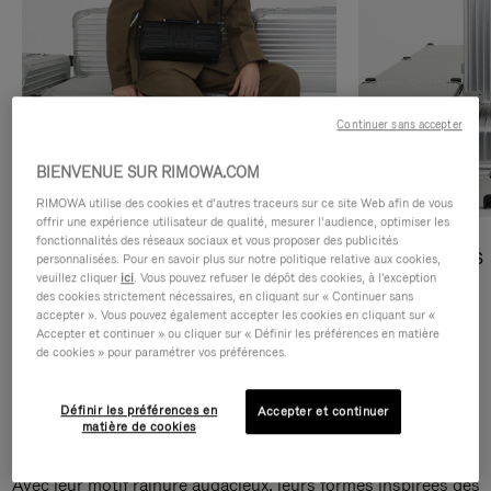
Continuer sans accepter
BIENVENUE SUR RIMOWA.COM
RIMOWA utilise des cookies et d’autres traceurs sur ce site Web afin de vous
offrir une expérience utilisateur de qualité, mesurer l’audience, optimiser les
fonctionnalités des réseaux sociaux et vous proposer des publicités
Sacs Bandoulière
Sacs Cabas
personnalisées. Pour en savoir plus sur notre politique relative aux cookies,
veuillez cliquer
ici
. Vous pouvez refuser le dépôt des cookies, à l'exception
des cookies strictement nécessaires, en cliquant sur « Continuer sans
DÉCOUVRIR
DÉCOUVRIR
accepter ». Vous pouvez également accepter les cookies en cliquant sur «
Accepter et continuer » ou cliquer sur « Définir les préférences en matière
de cookies » pour paramétrer vos préférences.
Définir les préférences en
Accepter et continuer
Sacs Bandoulière Groove
matière de cookies
Avec leur motif rainuré audacieux, leurs formes inspirées des