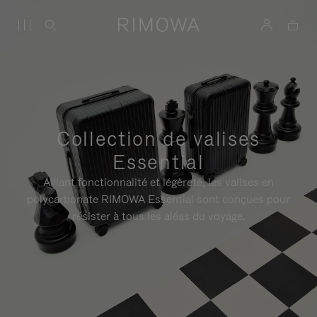
Collection de valises
Essential
Alliant fonctionnalité et légèreté, les valises en
polycarbonate RIMOWA Essential sont conçues pour
résister à tous les aléas du voyage.