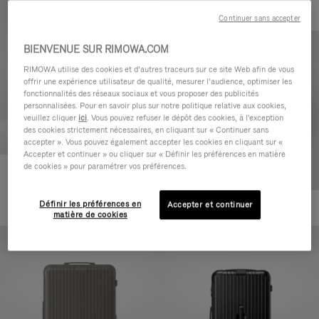
Continuer sans accepter
BIENVENUE SUR RIMOWA.COM
RIMOWA utilise des cookies et d’autres traceurs sur ce site Web afin de vous
offrir une expérience utilisateur de qualité, mesurer l’audience, optimiser les
fonctionnalités des réseaux sociaux et vous proposer des publicités
personnalisées. Pour en savoir plus sur notre politique relative aux cookies,
veuillez cliquer
ici
. Vous pouvez refuser le dépôt des cookies, à l'exception
des cookies strictement nécessaires, en cliquant sur « Continuer sans
accepter ». Vous pouvez également accepter les cookies en cliquant sur «
Accepter et continuer » ou cliquer sur « Définir les préférences en matière
de cookies » pour paramétrer vos préférences.
Essential Cabin
770,00 €
Définir les préférences en
Accepter et continuer
+5
matière de cookies