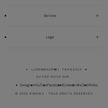
Services
Legal
LUXEMBOURG
|
,
SÉLECTIONNEZ
SUIVEZ-NOUS SUR :
VOTRE
RÉGION
Instagram
YouTube
Facebook
X
LinkedIn
WeChat
Weibo
© 2026 RIMOWA - TOUS DROITS RÉSERVÉS