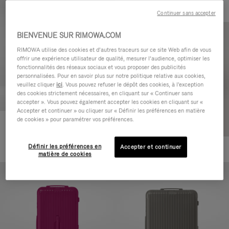
Continuer sans accepter
BIENVENUE SUR RIMOWA.COM
RIMOWA utilise des cookies et d’autres traceurs sur ce site Web afin de vous
offrir une expérience utilisateur de qualité, mesurer l’audience, optimiser les
fonctionnalités des réseaux sociaux et vous proposer des publicités
personnalisées. Pour en savoir plus sur notre politique relative aux cookies,
veuillez cliquer
ici
. Vous pouvez refuser le dépôt des cookies, à l'exception
des cookies strictement nécessaires, en cliquant sur « Continuer sans
accepter ». Vous pouvez également accepter les cookies en cliquant sur «
Accepter et continuer » ou cliquer sur « Définir les préférences en matière
de cookies » pour paramétrer vos préférences.
Essential Check-In M
880,00 €
Définir les préférences en
Accepter et continuer
+1
matière de cookies