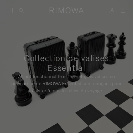
Collection de valises
Essential
Alliant fonctionnalité et légèreté, les valises en
polycarbonate RIMOWA Essential sont conçues pour
résister à tous les aléas du voyage.