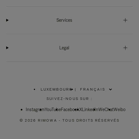
Services
Legal
LUXEMBOURG
|
,
SÉLECTIONNEZ
SUIVEZ-NOUS SUR :
VOTRE
RÉGION
Instagram
YouTube
Facebook
X
LinkedIn
WeChat
Weibo
© 2026 RIMOWA - TOUS DROITS RÉSERVÉS