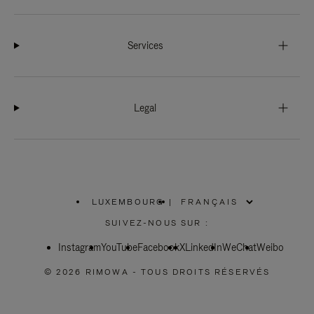
Services
Legal
LUXEMBOURG
|
,
SÉLECTIONNEZ
SUIVEZ-NOUS SUR :
VOTRE
RÉGION
Instagram
YouTube
Facebook
X
LinkedIn
WeChat
Weibo
© 2026 RIMOWA - TOUS DROITS RÉSERVÉS