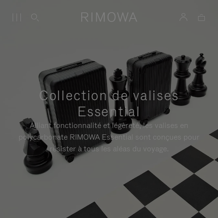
Collection de valises
Essential
Alliant fonctionnalité et légèreté, les valises en
polycarbonate RIMOWA Essential sont conçues pour
résister à tous les aléas du voyage.