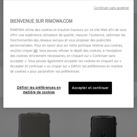
Continuer sans accepter
BIENVENUE SUR RIMOWA.COM
RIMOWA utilise des cookies et d’autres traceurs sur ce site Web afin de vous
offrir une expérience utilisateur de qualité, mesurer l’audience, optimiser les
fonctionnalités des réseaux sociaux et vous proposer des publicités
personnalisées. Pour en savoir plus sur notre politique relative aux cookies,
veuillez cliquer
ici
. Vous pouvez refuser le dépôt des cookies, à l'exception
des cookies strictement nécessaires, en cliquant sur « Continuer sans
accepter ». Vous pouvez également accepter les cookies en cliquant sur «
Accepter et continuer » ou cliquer sur « Définir les préférences en matière
de cookies » pour paramétrer vos préférences.
Essential Cabin
770,00 €
Définir les préférences en
Accepter et continuer
+5
matière de cookies