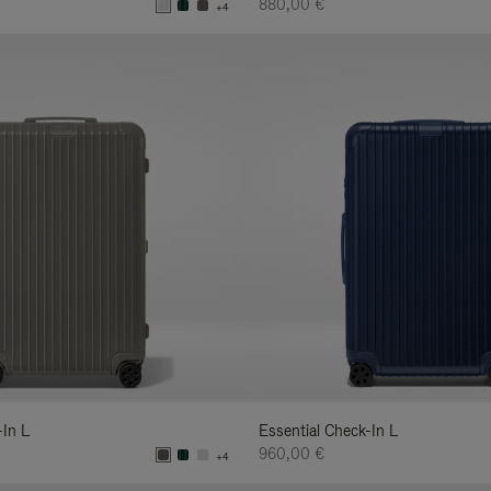
880,00 €
+4
-In L
Essential Check-In L
960,00 €
+4