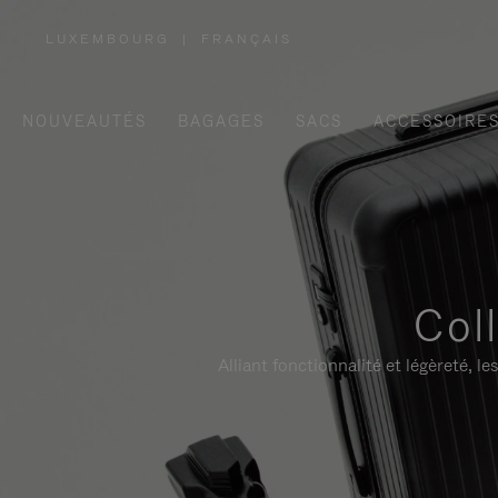
LUXEMBOURG
|
FRANÇAIS
,
SÉLECTIONNEZ
VOTRE
RÉGION
NOUVEAUTÉS
BAGAGES
SACS
ACCESSOIRE
Col
Alliant fonctionnalité et légèreté,