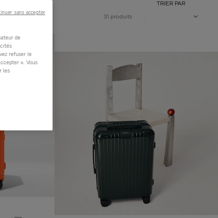
TRIER PAR
inuer sans accepter
31 produits
sateur de
cités
vez refuser le
accepter ». Vous
r les