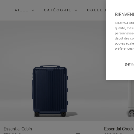
TAILLE
CATÉGORIE
COULEUR
MA
BIENVEN
RIMOWA utilis
qualité, mesu
personnalisée
dépôt des co
pouvez égale
préférences 
Défin
Essential Cabin
Essential Check