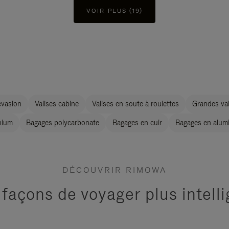
VOIR PLUS (19)
évasion
Valises cabine
Valises en soute à roulettes
Grandes val
nium
Bagages polycarbonate
Bagages en cuir
Bagages en alum
DÉCOUVRIR RIMOWA
 façons de voyager plus intel