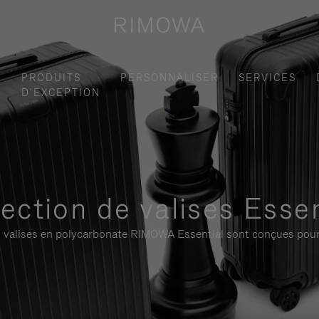
S
PRODUITS
PERSONNALISER
SERVICES
D'EXCEPTION
lection de valises Essen
 les valises en polycarbonate RIMOWA Essential sont conçues pour 