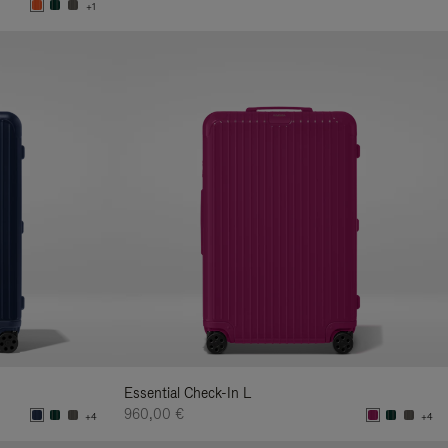
+1
Essential Check-In L
960,00 €
+4
+4