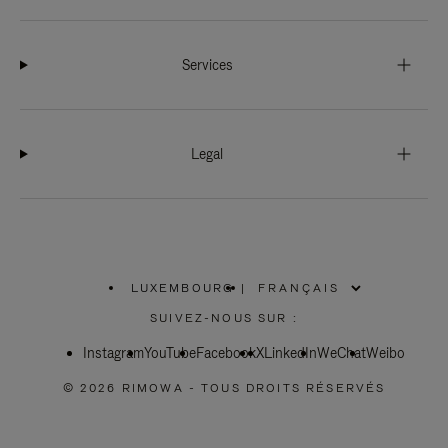
Services
Legal
LUXEMBOURG
|
,
SÉLECTIONNEZ
SUIVEZ-NOUS SUR :
VOTRE
RÉGION
Instagram
YouTube
Facebook
X
LinkedIn
WeChat
Weibo
© 2026 RIMOWA - TOUS DROITS RÉSERVÉS