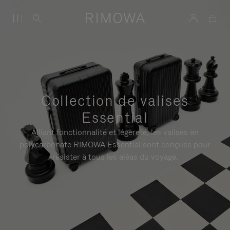
Collection de valises
Essential
Alliant fonctionnalité et légèreté, les valises en
polycarbonate RIMOWA Essential sont conçues pour
résister à tous les aléas du voyage.