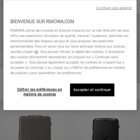
Continuer sans accepter
BIENVENUE SUR RIMOWA.COM
RIMOWA utilise des cookies et d’autres traceurs sur ce site Web afin de vous
offrir une expérience utilisateur de qualité, mesurer l’audience, optimiser les
fonctionnalités des réseaux sociaux et vous proposer des publicités
personnalisées. Pour en savoir plus sur notre politique relative aux cookies,
veuillez cliquer
ici
. Vous pouvez refuser le dépôt des cookies, à l'exception
des cookies strictement nécessaires, en cliquant sur « Continuer sans
accepter ». Vous pouvez également accepter les cookies en cliquant sur «
Accepter et continuer » ou cliquer sur « Définir les préférences en matière
de cookies » pour paramétrer vos préférences.
Essential Cabin
770,00 €
Définir les préférences en
Accepter et continuer
+5
matière de cookies