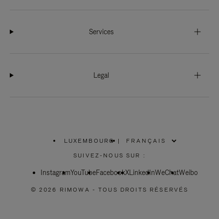
Services
Legal
LUXEMBOURG
|
,
SÉLECTIONNEZ
SUIVEZ-NOUS SUR :
VOTRE
RÉGION
Instagram
YouTube
Facebook
X
LinkedIn
WeChat
Weibo
© 2026 RIMOWA - TOUS DROITS RÉSERVÉS