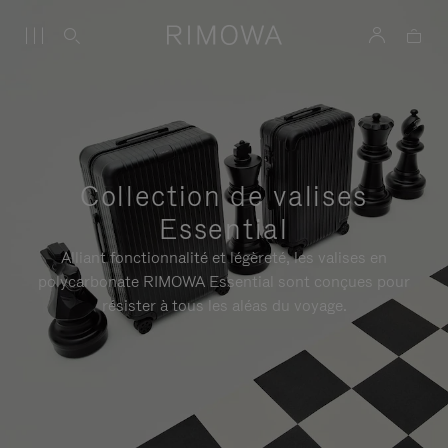
Collection de valises
Essential
Alliant fonctionnalité et légèreté, les valises en
polycarbonate RIMOWA Essential sont conçues pour
résister à tous les aléas du voyage.