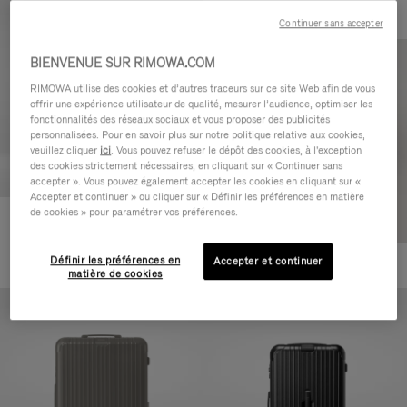
Continuer sans accepter
BIENVENUE SUR RIMOWA.COM
RIMOWA utilise des cookies et d’autres traceurs sur ce site Web afin de vous
offrir une expérience utilisateur de qualité, mesurer l’audience, optimiser les
fonctionnalités des réseaux sociaux et vous proposer des publicités
personnalisées. Pour en savoir plus sur notre politique relative aux cookies,
veuillez cliquer
ici
. Vous pouvez refuser le dépôt des cookies, à l'exception
des cookies strictement nécessaires, en cliquant sur « Continuer sans
accepter ». Vous pouvez également accepter les cookies en cliquant sur «
Accepter et continuer » ou cliquer sur « Définir les préférences en matière
de cookies » pour paramétrer vos préférences.
Essential Cabin
770,00 €
Définir les préférences en
Accepter et continuer
+5
matière de cookies