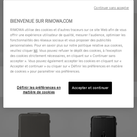
Continuer sans accepter
BIENVENUE SUR RIMOWA.COM
RIMOWA utilise des cookies et d’autres traceurs sur ce site Web afin de vous
offrir une expérience utilisateur de qualité, mesurer l’audience, optimiser les
fonctionnalités des réseaux sociaux et vous proposer des publicités
personnalisées. Pour en savoir plus sur notre politique relative aux cookies,
veuillez cliquer
ici
. Vous pouvez refuser le dépôt des cookies, à l'exception
des cookies strictement nécessaires, en cliquant sur « Continuer sans
accepter ». Vous pouvez également accepter les cookies en cliquant sur «
Accepter et continuer » ou cliquer sur « Définir les préférences en matière
de cookies » pour paramétrer vos préférences.
Essential Cabin
770,00 €
Définir les préférences en
Accepter et continuer
+5
matière de cookies