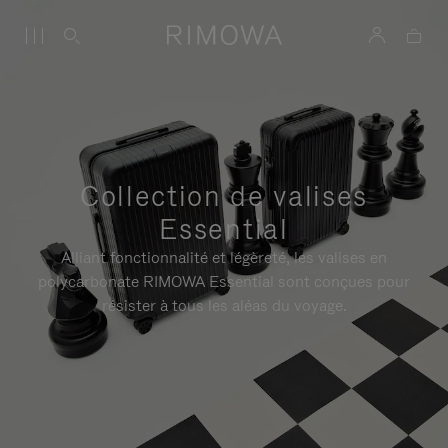
Collection de valises
Essential
Alliant fonctionnalité et légèreté, les valises en
polycarbonate RIMOWA Essential sont conçues pour
résister à tous les aléas du voyage.