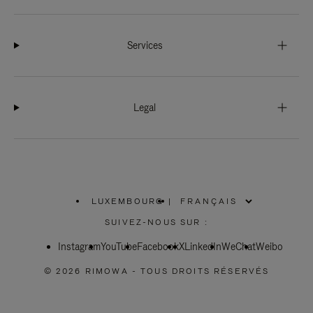
Services
Legal
LUXEMBOURG
|
,
SÉLECTIONNEZ
SUIVEZ-NOUS SUR :
VOTRE
RÉGION
Instagram
YouTube
Facebook
X
LinkedIn
WeChat
Weibo
© 2026 RIMOWA - TOUS DROITS RÉSERVÉS