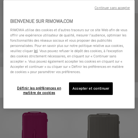
Continuer sans accepter
BIENVENUE SUR RIMOWA.COM
RIMOWA utilise des cookies et d’autres traceurs sur ce site Web afin de vous
offrir une expérience utilisateur de qualité, mesurer l’audience, optimiser les
fonctionnalités des réseaux sociaux et vous proposer des publicités
personnalisées. Pour en savoir plus sur notre politique relative aux cookies,
veuillez cliquer
ici
. Vous pouvez refuser le dépôt des cookies, à l'exception
des cookies strictement nécessaires, en cliquant sur « Continuer sans
accepter ». Vous pouvez également accepter les cookies en cliquant sur «
Accepter et continuer » ou cliquer sur « Définir les préférences en matière
de cookies » pour paramétrer vos préférences.
Essential Check-In M
880,00 €
Définir les préférences en
Accepter et continuer
+1
matière de cookies