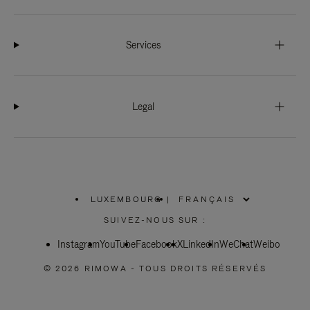
Services
Legal
LUXEMBOURG
|
,
SÉLECTIONNEZ
SUIVEZ-NOUS SUR :
VOTRE
RÉGION
Instagram
YouTube
Facebook
X
LinkedIn
WeChat
Weibo
© 2026 RIMOWA - TOUS DROITS RÉSERVÉS