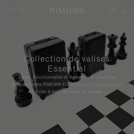
Collection de valises
Essential
Alliant fonctionnalité et légèreté, les valises en
polycarbonate RIMOWA Essential sont conçues pour
résister à tous les aléas du voyage.