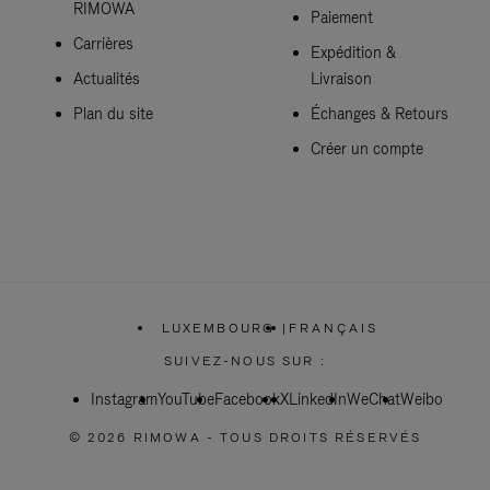
RIMOWA
Paiement
Carrières
Expédition &
Actualités
Livraison
Plan du site
Échanges & Retours
Créer un compte
LUXEMBOURG
|
FRANÇAIS
,
SÉLECTIONNEZ
SUIVEZ-NOUS SUR :
VOTRE
RÉGION
Instagram
YouTube
Facebook
X
LinkedIn
WeChat
Weibo
© 2026 RIMOWA - TOUS DROITS RÉSERVÉS