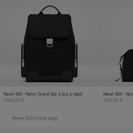
Never Still - Nylon Grand Sac à dos à rabat
Never Still - N
1.300,00 €
1.150,00 €
Never Still travel bags