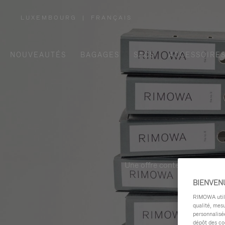
LUXEMBOURG
|
FRANÇAIS
,
SÉLECTIONNEZ
VOTRE
RÉGION
NOUVEAUTÉS
BAGAGES
SACS
ACCESSOIRE
Une offre contemporaine, fon
BIENVEN
RIMOWA utilis
qualité, mesu
personnalisée
dépôt des co