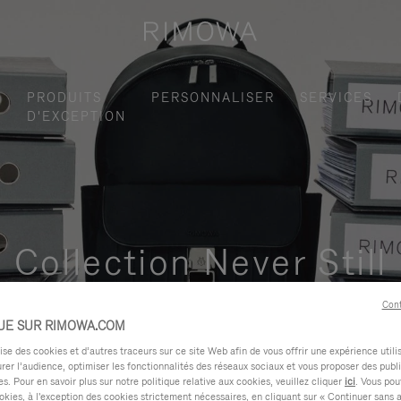
S
PRODUITS
PERSONNALISER
SERVICES
D'EXCEPTION
Collection Never Still
ctionnelle et élégante pour vos déplacements quotidiens en ville,
Cont
UE SUR RIMOWA.COM
e des cookies et d’autres traceurs sur ce site Web afin de vous offrir une expérience utili
rer l’audience, optimiser les fonctionnalités des réseaux sociaux et vous proposer des publi
s. Pour en savoir plus sur notre politique relative aux cookies, veuillez cliquer
ici
. Vous pou
okies, à l'exception des cookies strictement nécessaires, en cliquant sur « Continuer sans 