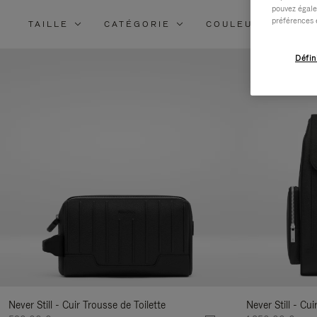
pouvez égale
préférences 
TAILLE
CATÉGORIE
COULEUR
MA
Défin
Never Still - Cuir Trousse de Toilette
Never Still - Cu