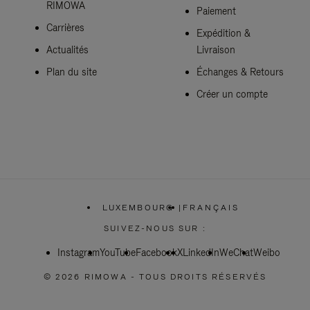
RIMOWA
Paiement
Carrières
Expédition &
Actualités
Livraison
Plan du site
Échanges & Retours
Créer un compte
LUXEMBOURG
|
FRANÇAIS
,
SÉLECTIONNEZ
SUIVEZ-NOUS SUR :
VOTRE
RÉGION
Instagram
YouTube
Facebook
X
LinkedIn
WeChat
Weibo
© 2026 RIMOWA - TOUS DROITS RÉSERVÉS