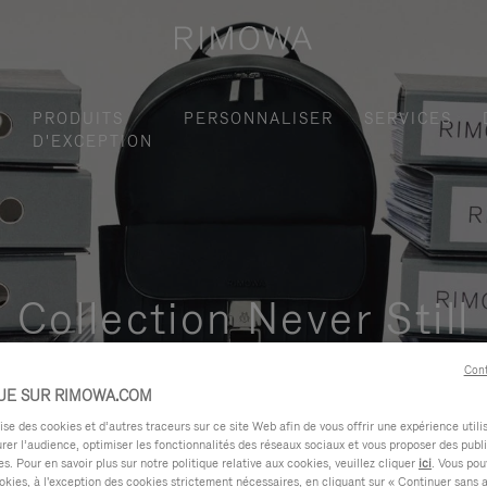
S
PRODUITS
PERSONNALISER
SERVICES
D'EXCEPTION
Collection Never Still
ctionnelle et élégante pour vos déplacements quotidiens en ville,
Cont
UE SUR RIMOWA.COM
e des cookies et d’autres traceurs sur ce site Web afin de vous offrir une expérience utili
rer l’audience, optimiser les fonctionnalités des réseaux sociaux et vous proposer des publi
s. Pour en savoir plus sur notre politique relative aux cookies, veuillez cliquer
ici
. Vous pou
okies, à l'exception des cookies strictement nécessaires, en cliquant sur « Continuer sans 