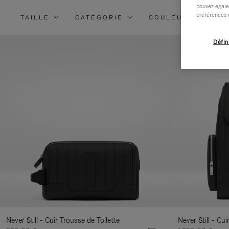
pouvez égale
préférences 
TAILLE
CATÉGORIE
COULEUR
MA
Défin
Never Still - Cuir Trousse de Toilette
Never Still - Cu