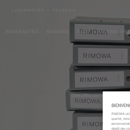
LUXEMBOURG
|
FRANÇAIS
,
SÉLECTIONNEZ
VOTRE
RÉGION
NOUVEAUTÉS
BAGAGES
SACS
ACCESSOIRE
Une offre contemporaine, fon
BIENVEN
RIMOWA utilis
qualité, mesu
personnalisée
dépôt des co