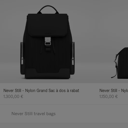
Never Still - Nylon Grand Sac à dos à rabat
Never Still - N
1.300,00 €
1.150,00 €
Never Still travel bags