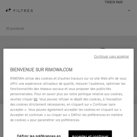
TRIER PAR
FILTRES
10 produits
Continuer sans accepter
BIENVENUE SUR RIMOWA.COM
RIMOWA utilise des cookies et d’autres traceurs sur ce site Web afin de vous
offrir une expérience utilisateur de qualité, mesurer l’audience, optimiser les
fonctionnalités des réseaux sociaux et vous proposer des publicités
personnalisées. Pour en savoir plus sur notre politique relative aux cookies,
veuillez cliquer
ici
. Vous pouvez refuser le dépôt des cookies, à l'exception
des cookies strictement nécessaires, en cliquant sur « Continuer sans
accepter ». Vous pouvez également accepter les cookies en cliquant sur «
Never Still - Cuir Trousse de
Never Still - Cuir Grand Sac à
Accepter et continuer » ou cliquer sur « Définir les préférences en matière
Toilette
dos à rabat
de cookies » pour paramétrer vos préférences.
590,00 €
1.850,00 €
Définir les préférences en
Accepter et continuer