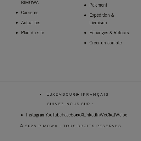
RIMOWA
Paiement
Carrières
Expédition &
Actualités
Livraison
Plan du site
Échanges & Retours
Créer un compte
LUXEMBOURG
|
FRANÇAIS
,
SÉLECTIONNEZ
SUIVEZ-NOUS SUR :
VOTRE
RÉGION
Instagram
YouTube
Facebook
X
LinkedIn
WeChat
Weibo
© 2026 RIMOWA - TOUS DROITS RÉSERVÉS