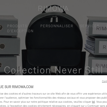
S
PRODUITS
PERSONNALISER
SERVICES
D'EXCEPTION
Collection Never Still
ctionnelle et élégante pour vos déplacements quotidiens en ville,
Cont
UE SUR RIMOWA.COM
e des cookies et d’autres traceurs sur ce site Web afin de vous offrir une expérience utili
rer l’audience, optimiser les fonctionnalités des réseaux sociaux et vous proposer des publi
s. Pour en savoir plus sur notre politique relative aux cookies, veuillez cliquer
ici
. Vous pou
okies, à l'exception des cookies strictement nécessaires, en cliquant sur « Continuer sans 