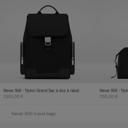
Never Still - Nylon Grand Sac à dos à rabat
Never Still - N
1.300,00 €
1.150,00 €
Never Still travel bags