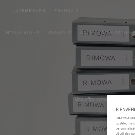
LUXEMBOURG
|
FRANÇAIS
,
SÉLECTIONNEZ
VOTRE
RÉGION
NOUVEAUTÉS
BAGAGES
SACS
ACCESSOIRE
Une offre contemporaine, fon
BIENVEN
RIMOWA utilis
qualité, mesu
personnalisée
dépôt des co