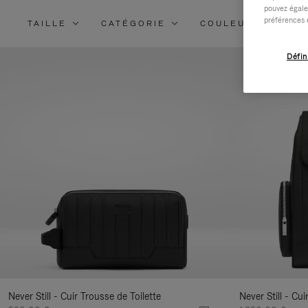
pouvez égale
préférences 
TAILLE
CATÉGORIE
COULEUR
MA
Défin
Never Still - Cuir Trousse de Toilette
Never Still - Cu