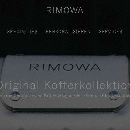
SPECIALTIES
PERSONALISIEREN
SERVICES
Original Kofferkollektio
em der berühmtesten Kofferdesigns aller Zeiten, ist für besond