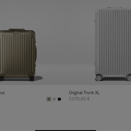
lus
Original Trunk XL
2.070,00 €