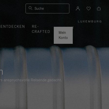
Suche
LUXEMBURG
,
ENTDECKEN
RE-
WÄHLEN
|
SIE
CRAFTED
IHRE
Mein
REGION
AUS
Konto
n
ers anspruchsvolle Reisende gedacht.