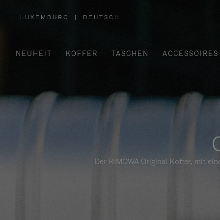
LUXEMBURG
|
DEUTSCH
,
WÄHLEN
SIE
IHRE
REGION
AUS
NEUHEIT
KOFFER
TASCHEN
ACCESSOIRES
Der RIMOWA Original Koffer, mit ein