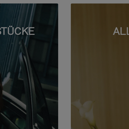
STÜCKE
AL