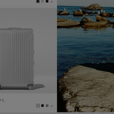
+1
n L
+1