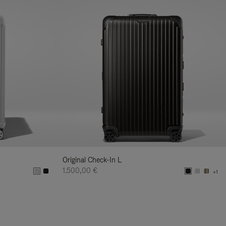
Original Check-In L
1.500,00 €
+1