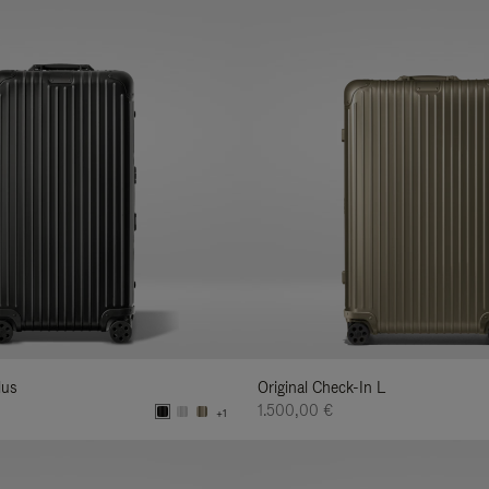
lus
Original Check-In L
1.500,00 €
+1