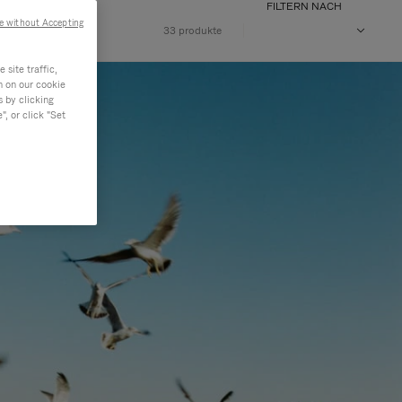
FILTERN NACH
e without Accepting
33 produkte
site traffic,
n on our cookie
s by clicking
, or click "Set