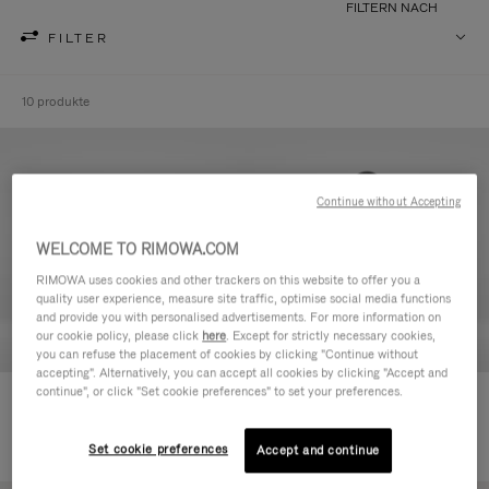
FILTERN NACH
FILTER
10 produkte
Continue without Accepting
WELCOME TO RIMOWA.COM
RIMOWA uses cookies and other trackers on this website to offer you a
quality user experience, measure site traffic, optimise social media functions
and provide you with personalised advertisements. For more information on
our cookie policy, please click
here
. Except for strictly necessary cookies,
you can refuse the placement of cookies by clicking "Continue without
accepting". Alternatively, you can accept all cookies by clicking "Accept and
continue", or click "Set cookie preferences" to set your preferences.
Never Still - Leder Kulturbeutel
Never Still - Leder Rucksack
590,00 €
Large
1.850,00 €
Set cookie preferences
Accept and continue