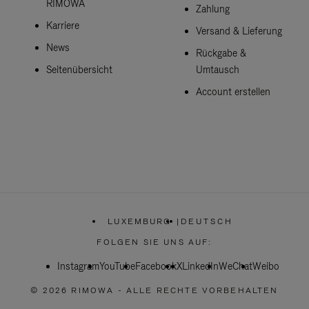
RIMOWA
Zahlung
Karriere
Versand & Lieferung
News
Rückgabe &
Seitenübersicht
Umtausch
Account erstellen
LUXEMBURG
|
DEUTSCH
,
WÄHLEN
FOLGEN SIE UNS AUF:
SIE
IHRE
Instagram
YouTube
Facebook
REGION
X
LinkedIn
WeChat
Weibo
AUS
© 2026 RIMOWA - ALLE RECHTE VORBEHALTEN