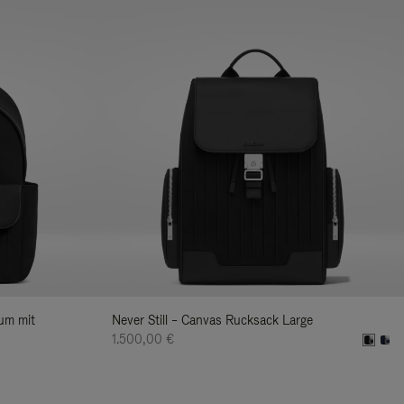
ium mit
Never Still – Canvas Rucksack Large
1.500,00 €