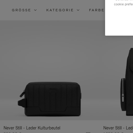
cookie prefe
GRÖSSE
KATEGORIE
FARBE
MATE
V
S
I
E
m
Never Still - Leder Kulturbeutel
Never Still - Le