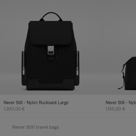
Never Still - Nylon Rucksack Large
Never Still - N
1.300,00 €
1.150,00 €
Never Still travel bags