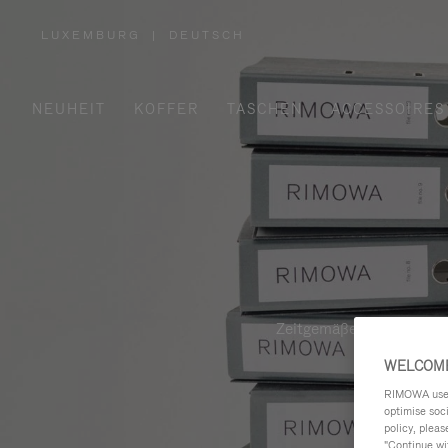
LUXEMBURG
|
DEUTSCH
,
WÄHLEN
SIE
IHRE
REGION
AUS
NEUHEIT
KOFFER
TASCHEN
ACCESSOIRES
Zeitgemäße, funktionale 
WELCOME
RIMOWA uses 
optimise soc
policy, pleas
"Continue wit