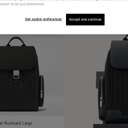
rences" to set your preferences.
RIAL
KOLLEKTION
MERKMALE
erfeinern
ie
Set cookie preferences
Accept and continue
hre
rgebnisse
it:
der Rucksack Large