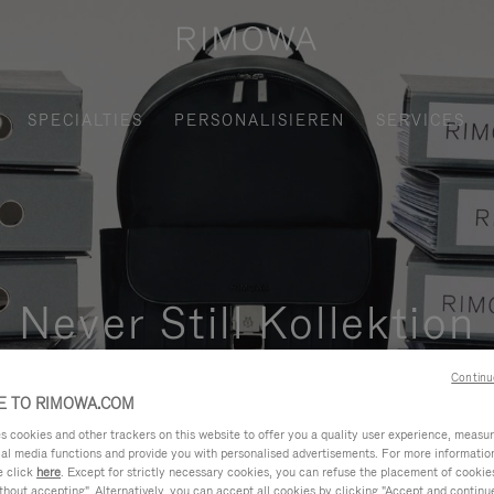
SPECIALTIES
PERSONALISIEREN
SERVICES
Never Still Kollektion
und elegante Lösung für das tägliche Pendeln in der Stadt, im 
Continu
 TO RIMOWA.COM
cookies and other trackers on this website to offer you a quality user experience, measure 
ial media functions and provide you with personalised advertisements. For more informatio
e click
here
. Except for strictly necessary cookies, you can refuse the placement of cookie
hout accepting". Alternatively, you can accept all cookies by clicking "Accept and continue"