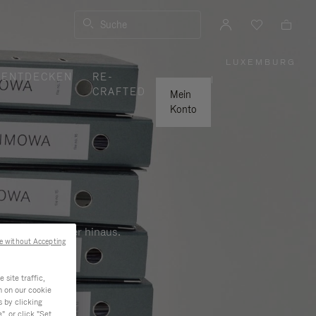
Suche
LUXEMBURG
,
ENTDECKEN
RE-
WÄHLEN
|
SIE
CRAFTED
IHRE
Mein
REGION
AUS
Konto
Beruf und darüber hinaus.
e without Accepting
site traffic,
n on our cookie
s by clicking
, or click "Set