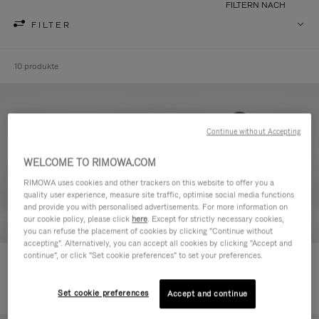
FILTERN NACH
FILTER
10 produkte
Continue without Accepting
WELCOME TO RIMOWA.COM
RIMOWA uses cookies and other trackers on this website to offer you a
quality user experience, measure site traffic, optimise social media functions
and provide you with personalised advertisements. For more information on
our cookie policy, please click
here
. Except for strictly necessary cookies,
you can refuse the placement of cookies by clicking "Continue without
accepting". Alternatively, you can accept all cookies by clicking "Accept and
continue", or click "Set cookie preferences" to set your preferences.
Never Still - Leder Kulturbeutel
Never Still - Leder Rucksack
590,00 €
Large
1.850,00 €
Set cookie preferences
Accept and continue