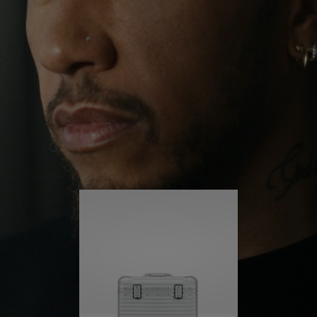
ihn weit über seine gewohnte Umgebung
herausgeführt. Getrieben von seiner Lust auf neue
DRÜCKEN
SIE
Erfahrungen in der Welt hört er nicht auf, sich
SIE,
ZUM
selbst herauszufordern und immer weiter zu lernen.
UM
AUFHEBEN
ES
DER
Sein RIMOWA Pilot ist immer an seiner Seite – und
jede Spur auf ihm erzählt die Geschichte eines
ABZUSPIELEN.
STUMMSCHALTUNG
anderen Ortes und davon, was er dort erlebt hat.