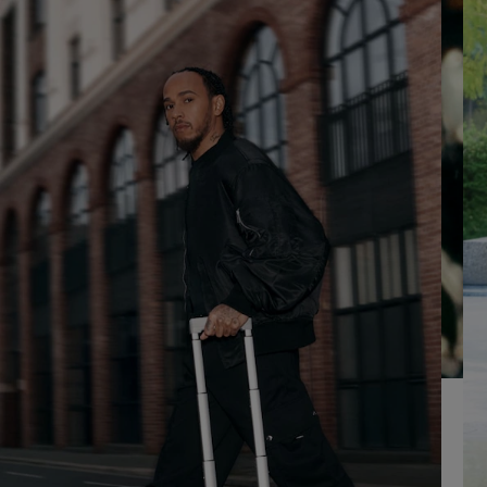
UM
AUFHEBEN
ES
DER
ABZUSPIELEN.
STUMMSCHALTUNG