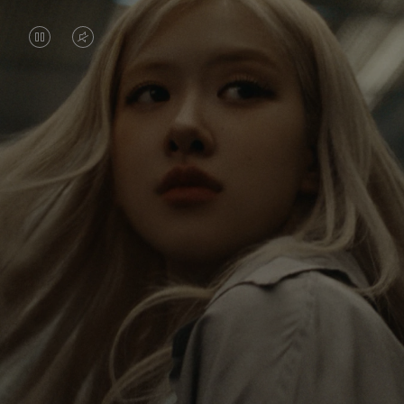
DAS
VIDEO
VIDEO
IST
IST
STUMMGESCHALTET,
Rosé erkundet die Welt non-stop, und mit jeder
ANGEHALTEN,
BITTE
Reise erhält sie neue Perspektiven, die einen
BITTE
KLICKEN
bleibenden Eindruck bei ihr hinterlassen. Mit jedem
neuen Ziel entdeckt sie die Welt und sich selber auf
DRÜCKEN
SIE
neue Weise.
SIE,
ZUM
UM
AUFHEBEN
Ihr RIMOWA Classic Cabin ist eine Erinnerung an
ES
DER
alle Geschichten, die sie gesammelt hat – jeder
Sticker, Kratzer und jede Delle ist ein Symbol für
ABZUSPIELEN.
STUMMSCHALTUNG
ihren Weg.