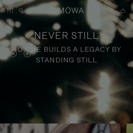
NEVER STILL
NO ONE BUILDS A LEGACY BY
DAS
VIDEO
STANDING STILL
VIDEO
IST
IST
STUMMGESCHALTET,
ANGEHALTEN,
BITTE
Geschichten über inspirierende
BITTE
KLICKEN
Reisen
DRÜCKEN
SIE
SIE,
ZUM