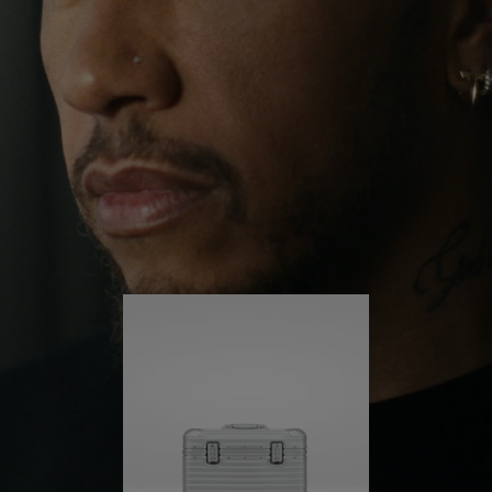
ihn weit über seine gewohnte Umgebung
herausgeführt. Getrieben von seiner Lust auf neue
DRÜCKEN
SIE
Erfahrungen in der Welt hört er nicht auf, sich
SIE,
ZUM
selbst herauszufordern und immer weiter zu lernen.
UM
AUFHEBEN
ES
DER
Sein RIMOWA Pilot ist immer an seiner Seite – und
jede Spur auf ihm erzählt die Geschichte eines
ABZUSPIELEN.
STUMMSCHALTUNG
anderen Ortes und davon, was er dort erlebt hat.