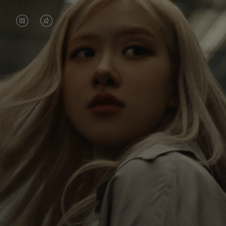
DAS
VIDEO
VIDEO
IST
IST
STUMMGESCHALTET,
Rosé erkundet die Welt non-stop, und mit jeder
ANGEHALTEN,
BITTE
Reise erhält sie neue Perspektiven, die einen
BITTE
KLICKEN
bleibenden Eindruck bei ihr hinterlassen. Mit jedem
neuen Ziel entdeckt sie die Welt und sich selber auf
DRÜCKEN
SIE
neue Weise.
SIE,
ZUM
UM
AUFHEBEN
Ihr RIMOWA Classic Cabin ist eine Erinnerung an
ES
DER
alle Geschichten, die sie gesammelt hat – jeder
Sticker, Kratzer und jede Delle ist ein Symbol für
ABZUSPIELEN.
STUMMSCHALTUNG
ihren Weg.