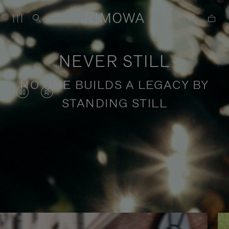
NEVER STILL
NO ONE BUILDS A LEGACY BY
DAS
VIDEO
STANDING STILL
VIDEO
IST
IST
STUMMGESCHALTET,
ANGEHALTEN,
BITTE
Geschichten über inspirierende
BITTE
KLICKEN
Reisen
DRÜCKEN
SIE
SIE,
ZUM