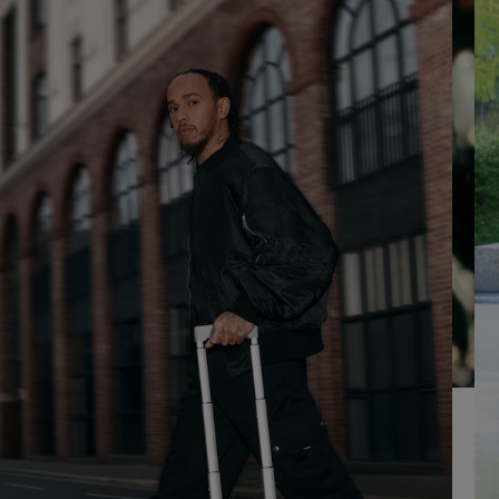
UM
AUFHEBEN
ES
DER
ABZUSPIELEN.
STUMMSCHALTUNG