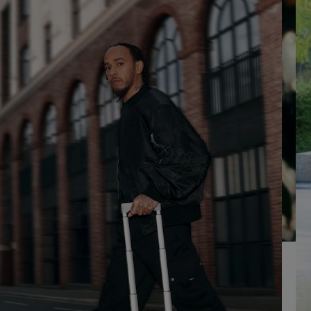
UM
AUFHEBEN
ES
DER
ABZUSPIELEN.
STUMMSCHALTUNG