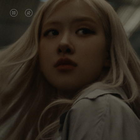
DAS
VIDEO
VIDEO
IST
IST
STUMMGESCHALTET,
Rosé erkundet die Welt non-stop, und mit jeder
ANGEHALTEN,
BITTE
Reise erhält sie neue Perspektiven, die einen
BITTE
KLICKEN
bleibenden Eindruck bei ihr hinterlassen. Mit jedem
neuen Ziel entdeckt sie die Welt und sich selber auf
DRÜCKEN
SIE
neue Weise.
SIE,
ZUM
UM
AUFHEBEN
Ihr RIMOWA Classic Cabin ist eine Erinnerung an
ES
DER
alle Geschichten, die sie gesammelt hat – jeder
Sticker, Kratzer und jede Delle ist ein Symbol für
ABZUSPIELEN.
STUMMSCHALTUNG
ihren Weg.