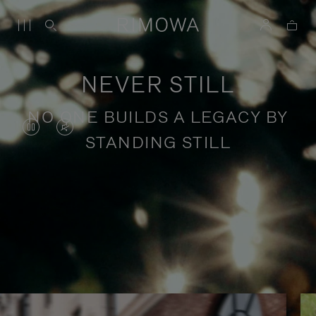
NEVER STILL
NO ONE BUILDS A LEGACY BY
DAS
VIDEO
STANDING STILL
VIDEO
IST
IST
STUMMGESCHALTET,
ANGEHALTEN,
BITTE
Geschichten über inspirierende
BITTE
KLICKEN
Reisen
DRÜCKEN
SIE
SIE,
ZUM