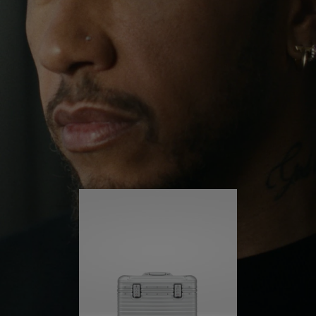
ihn weit über seine gewohnte Umgebung
herausgeführt. Getrieben von seiner Lust auf neue
DRÜCKEN
SIE
Erfahrungen in der Welt hört er nicht auf, sich
SIE,
ZUM
selbst herauszufordern und immer weiter zu lernen.
UM
AUFHEBEN
ES
DER
Sein RIMOWA Pilot ist immer an seiner Seite – und
jede Spur auf ihm erzählt die Geschichte eines
ABZUSPIELEN.
STUMMSCHALTUNG
anderen Ortes und davon, was er dort erlebt hat.