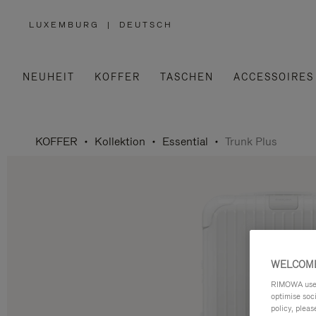
LUXEMBURG
|
DEUTSCH
,
WÄHLEN
SIE
IHRE
REGION
AUS
NEUHEIT
KOFFER
TASCHEN
ACCESSOIRES
KOFFER
Kollektion
Essential
Trunk Plus
WELCOME
RIMOWA uses 
optimise soc
policy, pleas