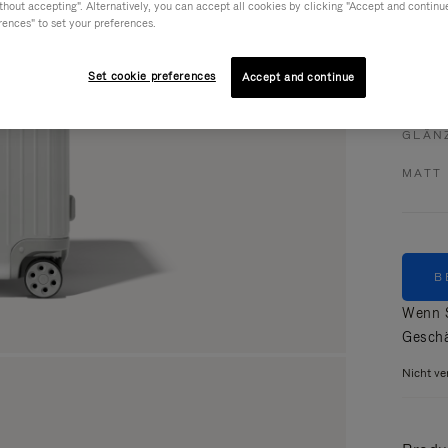
hout accepting". Alternatively, you can accept all cookies by clicking "Accept and continue"
rences" to set your preferences.
Set cookie preferences
Accept and continue
Farbe
GLÄN
MATT
B
Wenn S
Geschä
Nicht ve