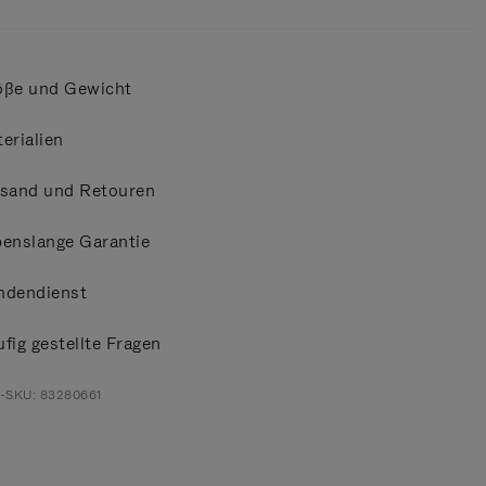
öße und Gewicht
erialien
rsand und Retouren
enslange Garantie
ndendienst
fig gestellte Fragen
t-SKU: 83280661