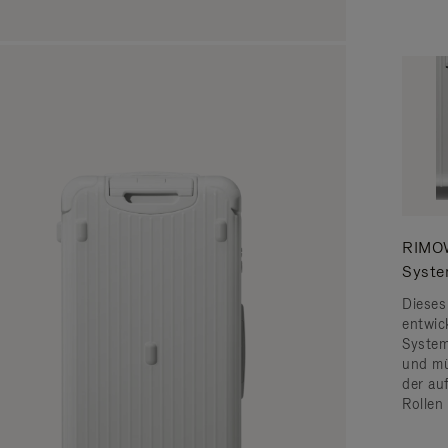
RIMOW
Syst
Dieses
entwic
System 
und mü
der au
Rollen