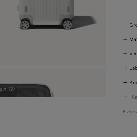
Gr
Mat
Ve
Leb
Ku
gen (2)
Häu
Produk