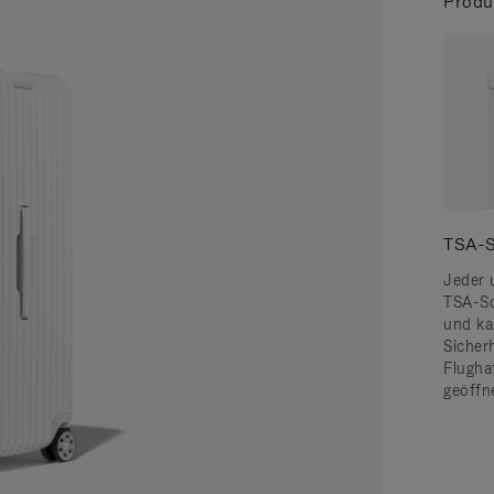
Produ
TSA-S
Jeder 
TSA-Sc
und ka
Sicher
Flugha
geöffn