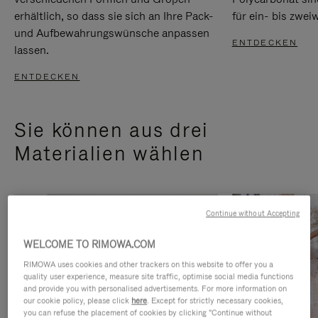
erhältlich, so dass sie sich an Ihre Pack-
für ein- bis zwei
und Aufbewahrungswünsche anpassen
ENTDECKEN
lassen.
ENTDECKEN
Sie können aus drei
Materialien wählen
Continue without Accepting
WELCOME TO RIMOWA.COM
RIMOWA uses cookies and other trackers on this website to offer you a
quality user experience, measure site traffic, optimise social media functions
and provide you with personalised advertisements. For more information on
our cookie policy, please click
here
. Except for strictly necessary cookies,
you can refuse the placement of cookies by clicking "Continue without