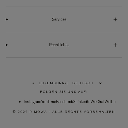
Services
Rechtliches
LUXEMBURG
|
,
WÄHLEN
FOLGEN SIE UNS AUF:
SIE
IHRE
Instagram
YouTube
REGION
Facebook
X
LinkedIn
WeChat
Weibo
AUS
© 2026 RIMOWA - ALLE RECHTE VORBEHALTEN