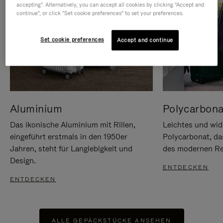
accepting". Alternatively, you can accept all cookies by clicking "Accept and
continue", or click "Set cookie preferences" to set your preferences.
Set cookie preferences
Accept and continue
Aluminium
Polycarbona
Das ikonische Aluminium mit Rillen,
Leichtes und wid
eingeführt erstmals in den 1950er
Polycarbonat, d
Jahren, steht für Langlebigkeit und
des modernen Rei
Design.
ENTDECKEN
ENTDECKEN
ALLE GEPÄCKSTÜCKE ANSEHEN