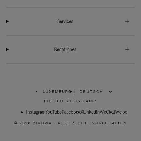
Services
Rechtliches
LUXEMBURG
|
,
WÄHLEN
FOLGEN SIE UNS AUF:
SIE
IHRE
Instagram
YouTube
REGION
Facebook
X
LinkedIn
WeChat
Weibo
AUS
© 2026 RIMOWA - ALLE RECHTE VORBEHALTEN