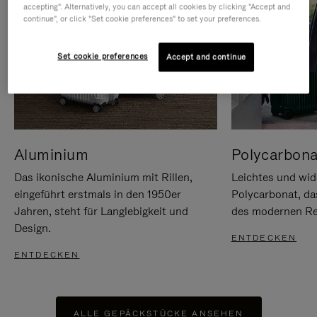
accepting". Alternatively, you can accept all cookies by clicking "Accept and
continue", or click "Set cookie preferences" to set your preferences.
Set cookie preferences
Accept and continue
Aluminium
Polycarbona
Das ikonische Aluminium mit Rillen,
Leichtes und wid
eingeführt erstmals in den 1950er
Polycarbonat, d
Jahren, steht für Langlebigkeit und
des modernen Rei
Design.
ENTDECKEN
ENTDECKEN
ALLE GEPÄCKSTÜCKE ANSEHEN