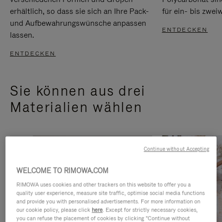
erhältlich, so dass sie sich an Ihre Pack-
für ein- bis zwei
und Aufbewahrungswünsche anpassen
ENTDECKEN
lassen.
ENTDECKEN
Sie können aus drei
Materialien wählen
Continue without Accepting
WELCOME TO RIMOWA.COM
RIMOWA uses cookies and other trackers on this website to offer you a
quality user experience, measure site traffic, optimise social media functions
and provide you with personalised advertisements. For more information on
our cookie policy, please click
here
. Except for strictly necessary cookies,
you can refuse the placement of cookies by clicking "Continue without