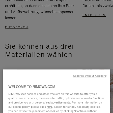
erhältlich, so dass sie sich an Ihre Pack-
für ein- bis zwei
und Aufbewahrungswünsche anpassen
ENTDECKEN
lassen.
ENTDECKEN
Sie können aus drei
Materialien wählen
Continue without Accepting
WELCOME TO RIMOWA.COM
RIMOWA uses cookies and other trackers on this website to offer you a
quality user experience, measure site traffic, optimise social media functions
and provide you with personalised advertisements. For more information on
our cookie policy, please click
here
. Except for strictly necessary cookies,
you can refuse the placement of cookies by clicking "Continue without