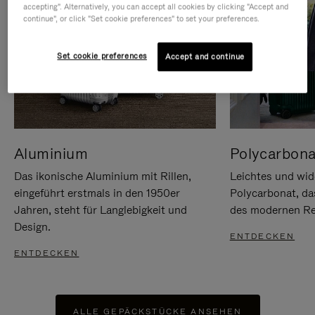
accepting". Alternatively, you can accept all cookies by clicking "Accept and
continue", or click "Set cookie preferences" to set your preferences.
Set cookie preferences
Accept and continue
Aluminium
Polycarbona
Das ikonische Aluminium mit Rillen,
Leichtes und wid
eingeführt erstmals in den 1950er
Polycarbonat, d
Jahren, steht für Langlebigkeit und
des modernen Rei
Design.
ENTDECKEN
ENTDECKEN
ALLE GEPÄCKSTÜCKE ANSEHEN