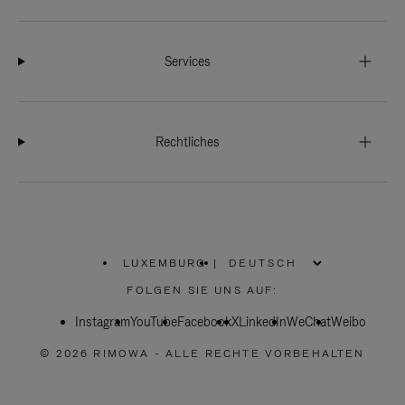
Services
Rechtliches
LUXEMBURG
|
,
WÄHLEN
FOLGEN SIE UNS AUF:
SIE
IHRE
Instagram
YouTube
REGION
Facebook
X
LinkedIn
WeChat
Weibo
AUS
© 2026 RIMOWA - ALLE RECHTE VORBEHALTEN