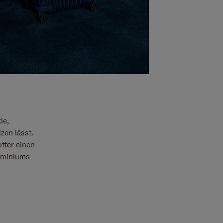
le,
zen lässt.
offer einen
luminiums