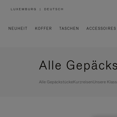
LUXEMBURG
|
DEUTSCH
,
WÄHLEN
SIE
IHRE
REGION
AUS
NEUHEIT
KOFFER
TASCHEN
ACCESSOIRES
Alle Gepäck
Alle Gepäckstücke
Kurzreisen
Unsere Klass