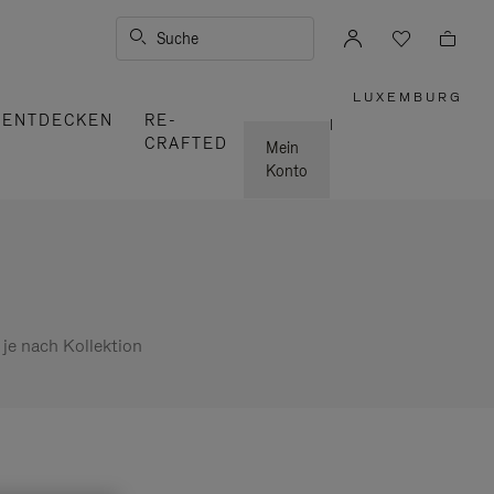
Suche
LUXEMBURG
,
ENTDECKEN
RE-
WÄHLEN
|
SIE
CRAFTED
IHRE
Mein
REGION
AUS
Konto
 je nach Kollektion