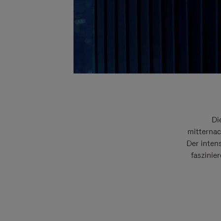
Di
mitternac
Der intens
faszinie