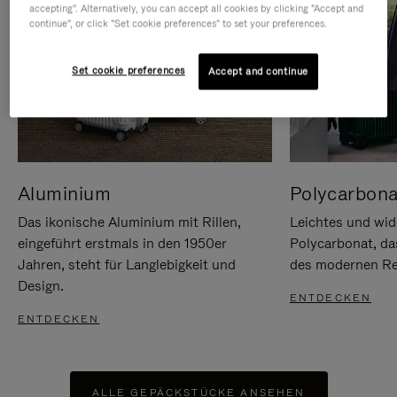
accepting". Alternatively, you can accept all cookies by clicking "Accept and
continue", or click "Set cookie preferences" to set your preferences.
Set cookie preferences
Accept and continue
Aluminium
Polycarbona
Das ikonische Aluminium mit Rillen,
Leichtes und wid
eingeführt erstmals in den 1950er
Polycarbonat, d
Jahren, steht für Langlebigkeit und
des modernen Rei
Design.
ENTDECKEN
ENTDECKEN
ALLE GEPÄCKSTÜCKE ANSEHEN