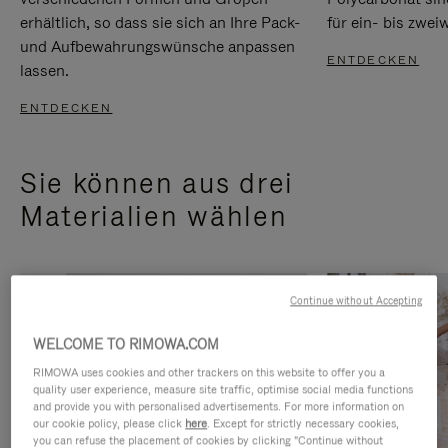
erhältlich, so dass sie sich an Ihre Pack-
für ein- bis zwei
und Aufbewahrungswünsche anpassen
ENTDECKEN
lassen.
ENTDECKEN
Sie können aus drei
Materialien wählen
Continue without Accepting
WELCOME TO RIMOWA.COM
RIMOWA uses cookies and other trackers on this website to offer you a
quality user experience, measure site traffic, optimise social media functions
and provide you with personalised advertisements. For more information on
our cookie policy, please click
here
. Except for strictly necessary cookies,
you can refuse the placement of cookies by clicking "Continue without