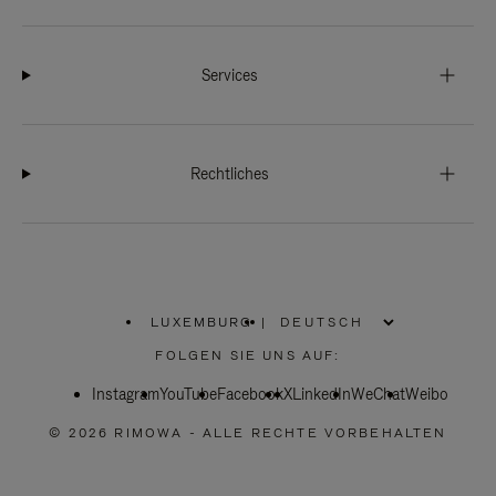
Services
Rechtliches
LUXEMBURG
|
,
WÄHLEN
FOLGEN SIE UNS AUF:
SIE
IHRE
Instagram
YouTube
REGION
Facebook
X
LinkedIn
WeChat
Weibo
AUS
© 2026 RIMOWA - ALLE RECHTE VORBEHALTEN