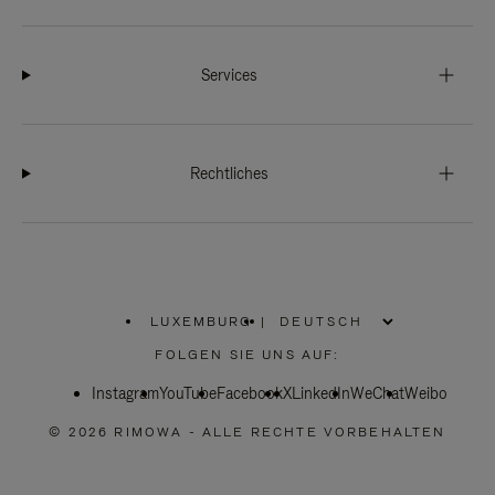
Services
Rechtliches
LUXEMBURG
|
,
WÄHLEN
FOLGEN SIE UNS AUF:
SIE
IHRE
Instagram
YouTube
REGION
Facebook
X
LinkedIn
WeChat
Weibo
AUS
© 2026 RIMOWA - ALLE RECHTE VORBEHALTEN