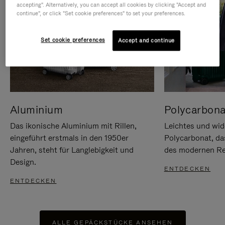
accepting". Alternatively, you can accept all cookies by clicking "Accept and
continue", or click "Set cookie preferences" to set your preferences.
Set cookie preferences
Accept and continue
Aluminium
Polycarbona
Das ikonische Aluminium mit Rillen,
Leichtes und wid
eingeführt erstmals in den 1950er
Polycarbonat, d
Jahren, steht für Langlebigkeit und
des modernen Rei
Design.
ENTDECKEN
ENTDECKEN
ALLE GEPÄCKSTÜCKE ANSEHEN