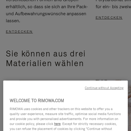
erhältlich, so dass sie sich an Ihre Pack-
für ein- bis zwei
und Aufbewahrungswünsche anpassen
ENTDECKEN
lassen.
ENTDECKEN
Sie können aus drei
Materialien wählen
Continue without Accepting
WELCOME TO RIMOWA.COM
RIMOWA uses cookies and other trackers on this website to offer you a
quality user experience, measure site traffic, optimise social media functions
and provide you with personalised advertisements. For more information on
our cookie policy, please click
here
. Except for strictly necessary cookies,
you can refuse the placement of cookies by clicking "Continue without