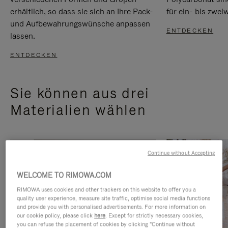
erhältlich, so dass sie sich an Ihre Pack-
für ein- bis zwei
und Aufbewahrungswünsche anpassen
ENTDECKEN
lassen.
ENTDECKEN
Sie können aus drei
Materialien wählen
Continue without Accepting
WELCOME TO RIMOWA.COM
RIMOWA uses cookies and other trackers on this website to offer you a
quality user experience, measure site traffic, optimise social media functions
and provide you with personalised advertisements. For more information on
our cookie policy, please click
here
. Except for strictly necessary cookies,
you can refuse the placement of cookies by clicking "Continue without