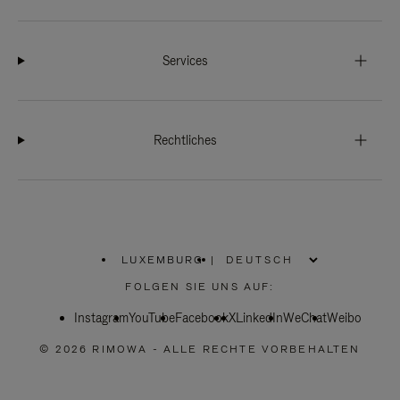
Services
Rechtliches
LUXEMBURG
|
,
WÄHLEN
FOLGEN SIE UNS AUF:
SIE
IHRE
Instagram
YouTube
REGION
Facebook
X
LinkedIn
WeChat
Weibo
AUS
© 2026 RIMOWA - ALLE RECHTE VORBEHALTEN