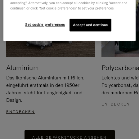
accepting". Alternatively, you can accept all cookies by clicking "Accept and
continue", or click "Set cookie preferences" to set your preferences.
Set cookie preferences
Accept and continue
Aluminium
Polycarbona
Das ikonische Aluminium mit Rillen,
Leichtes und wid
eingeführt erstmals in den 1950er
Polycarbonat, d
Jahren, steht für Langlebigkeit und
des modernen Rei
Design.
ENTDECKEN
ENTDECKEN
ALLE GEPÄCKSTÜCKE ANSEHEN