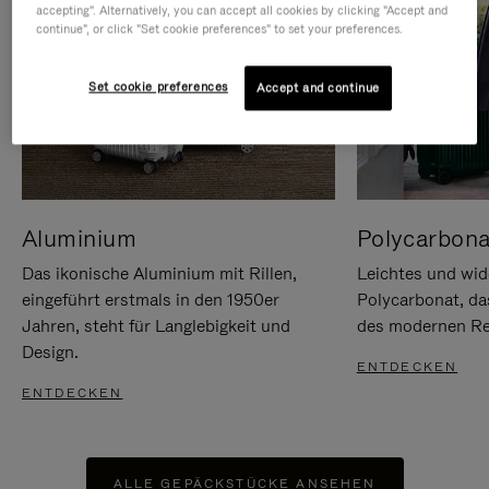
accepting". Alternatively, you can accept all cookies by clicking "Accept and
continue", or click "Set cookie preferences" to set your preferences.
Set cookie preferences
Accept and continue
Aluminium
Polycarbona
Das ikonische Aluminium mit Rillen,
Leichtes und wid
eingeführt erstmals in den 1950er
Polycarbonat, d
Jahren, steht für Langlebigkeit und
des modernen Rei
Design.
ENTDECKEN
ENTDECKEN
ALLE GEPÄCKSTÜCKE ANSEHEN