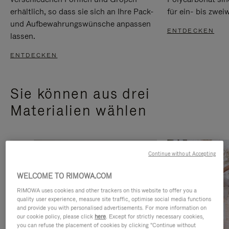
erhältlich, so dass sie sich an Ihre Pack-
für ein- bis zwei
und Aufbewahrungswünsche anpassen
ENTDECKEN
lassen.
ENTDECKEN
Sie können aus drei
Materialien wählen
Continue without Accepting
WELCOME TO RIMOWA.COM
RIMOWA uses cookies and other trackers on this website to offer you a
quality user experience, measure site traffic, optimise social media functions
and provide you with personalised advertisements. For more information on
our cookie policy, please click
here
. Except for strictly necessary cookies,
you can refuse the placement of cookies by clicking "Continue without