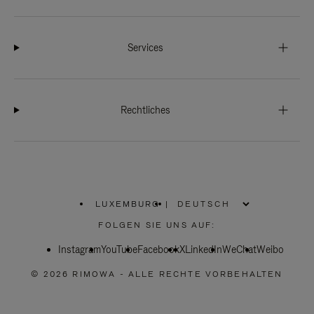
Services
Rechtliches
LUXEMBURG
|
,
WÄHLEN
FOLGEN SIE UNS AUF:
SIE
IHRE
Instagram
YouTube
REGION
Facebook
X
LinkedIn
WeChat
Weibo
AUS
© 2026 RIMOWA - ALLE RECHTE VORBEHALTEN