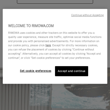
Continue without Accepting
WELCOME TO RIMOWA.COM
RIMOWA uses cookies and other trackers on this website to offer you a
KATEGORIEN
quality user experience, measure site traffic, optimise social media functions
and provide you with personalised advertisements. For more information on
Finden Sie das Passende für
our cookie policy, please click
here
. Except for strictly necessary cookies,
you can refuse the placement of cookies by clicking "Continue without
Reisen aller Art
accepting". Alternatively, you can accept all cookies by clicking "Accept and
continue", or click "Set cookie preferences" to set your preferences.
Set cookie preferences
Accept and continue