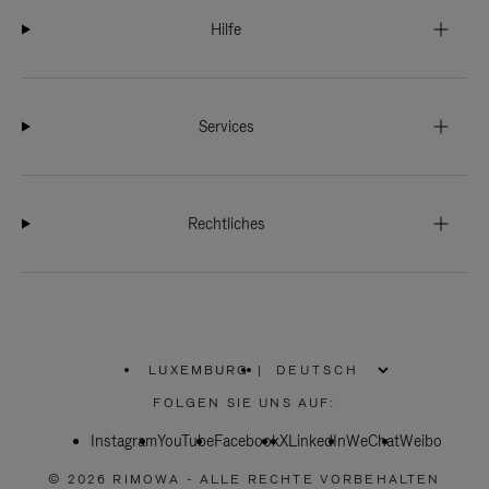
Hilfe
Services
Rechtliches
LUXEMBURG
|
,
WÄHLEN
FOLGEN SIE UNS AUF:
SIE
IHRE
Instagram
YouTube
REGION
Facebook
X
LinkedIn
WeChat
Weibo
AUS
© 2026 RIMOWA - ALLE RECHTE VORBEHALTEN