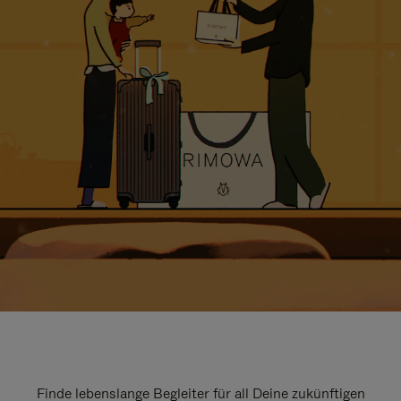
Finde lebenslange Begleiter für all Deine zukünftigen