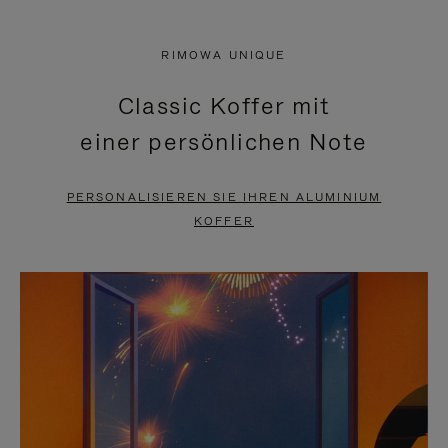
VIDEO
IST
IST
STUMMGESCHALTET,
RIMOWA UNIQUE
NICHT
BITTE
Classic Koffer mit
PAUSIERT,
KLICKEN
einer persönlichen Note
BITTE
SIE
DRÜCKEN
ZUM
PERSONALISIEREN SIE IHREN ALUMINIUM
SIE,
AUFHEBEN
KOFFER
UM
DER
ES
STUMMSCHALTUNG
ANZUHALTEN