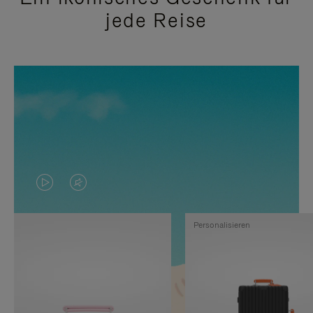
jede Reise
DAS
VIDEO
VIDEO
IST
Personalisieren
IST
STUMMGESCHALTET,
NICHT
BITTE
PAUSIERT,
KLICKEN