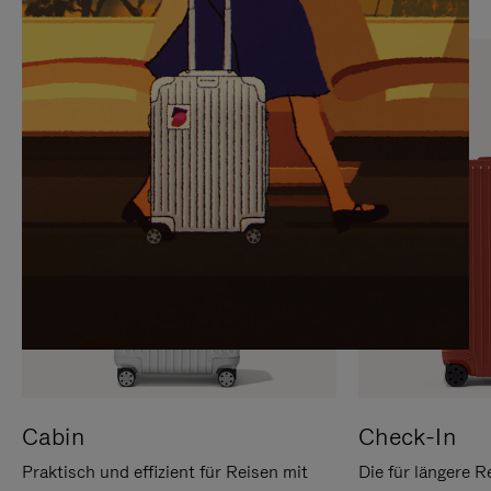
SIE,
AUFHEBEN
UM
DER
ES
STUMMSCHALTUNG
ANZUHALTEN
Cabin
Check-In
Praktisch und effizient für Reisen mit
Die für längere R