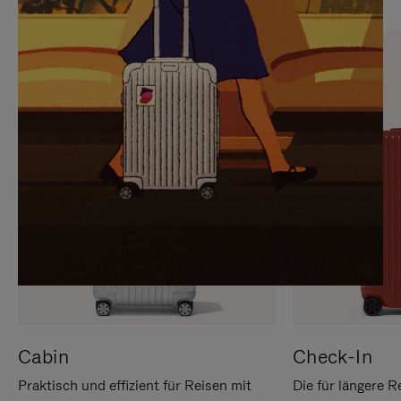
SIE,
AUFHEBEN
UM
DER
ES
STUMMSCHALTUNG
ANZUHALTEN
Cabin
Check-In
Praktisch und effizient für Reisen mit
Die für längere R