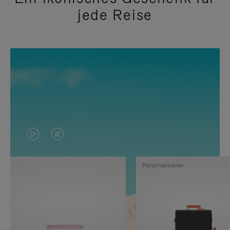
jede Reise
DAS
VIDEO
VIDEO
IST
Personalisieren
IST
STUMMGESCHALTET,
NICHT
BITTE
PAUSIERT,
KLICKEN