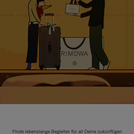
Finde lebenslange Begleiter für all Deine zukünftigen