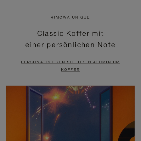
VIDEO
IST
IST
STUMMGESCHALTET,
RIMOWA UNIQUE
NICHT
BITTE
Classic Koffer mit
PAUSIERT,
KLICKEN
einer persönlichen Note
BITTE
SIE
DRÜCKEN
ZUM
PERSONALISIEREN SIE IHREN ALUMINIUM
SIE,
AUFHEBEN
KOFFER
UM
DER
ES
STUMMSCHALTUNG
ANZUHALTEN