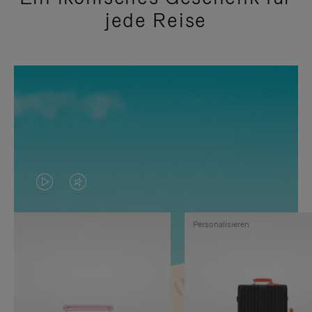
jede Reise
DAS
VIDEO
VIDEO
IST
Personalisieren
IST
STUMMGESCHALTET,
NICHT
BITTE
PAUSIERT,
KLICKEN