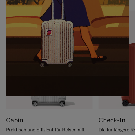
SIE,
AUFHEBEN
UM
DER
ES
STUMMSCHALTUNG
ANZUHALTEN
Cabin
Check-In
Praktisch und effizient für Reisen mit
Die für längere R