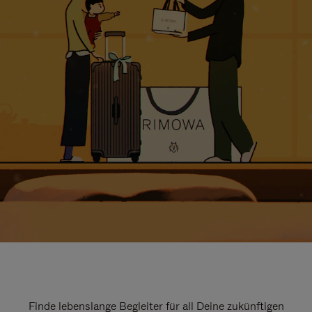
Finde lebenslange Begleiter für all Deine zukünftigen