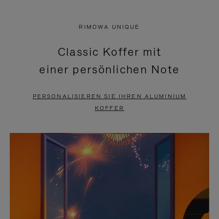
VIDEO
IST
IST
STUMMGESCHALTET,
RIMOWA UNIQUE
NICHT
BITTE
Classic Koffer mit
PAUSIERT,
KLICKEN
einer persönlichen Note
BITTE
SIE
DRÜCKEN
ZUM
PERSONALISIEREN SIE IHREN ALUMINIUM
SIE,
AUFHEBEN
KOFFER
UM
DER
ES
STUMMSCHALTUNG
ANZUHALTEN