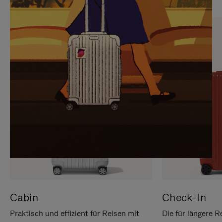
SIE,
AUFHEBEN
UM
DER
ES
STUMMSCHALTUNG
ANZUHALTEN
Cabin
Check-In
Praktisch und effizient für Reisen mit
Die für längere R