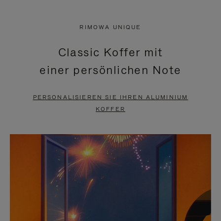
VIDEO
IST
IST
STUMMGESCHALTET,
RIMOWA UNIQUE
NICHT
BITTE
Classic Koffer mit
PAUSIERT,
KLICKEN
einer persönlichen Note
BITTE
SIE
DRÜCKEN
ZUM
PERSONALISIEREN SIE IHREN ALUMINIUM
SIE,
AUFHEBEN
KOFFER
UM
DER
ES
STUMMSCHALTUNG
ANZUHALTEN