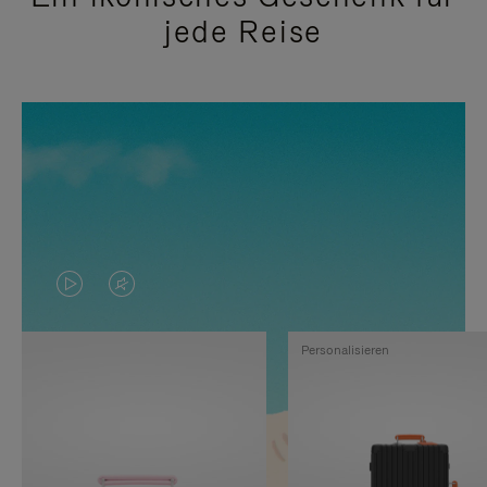
jede Reise
DAS
VIDEO
VIDEO
IST
Personalisieren
IST
STUMMGESCHALTET,
NICHT
BITTE
PAUSIERT,
KLICKEN