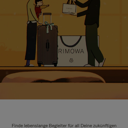
Finde lebenslange Begleiter für all Deine zukünftigen