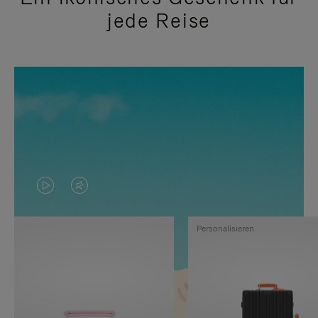
jede Reise
DAS
VIDEO
VIDEO
IST
Personalisieren
IST
STUMMGESCHALTET,
NICHT
BITTE
PAUSIERT,
KLICKEN