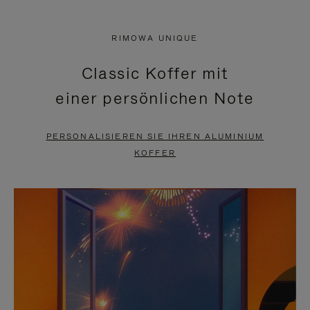
VIDEO
IST
IST
STUMMGESCHALTET,
RIMOWA UNIQUE
NICHT
BITTE
Classic Koffer mit
PAUSIERT,
KLICKEN
einer persönlichen Note
BITTE
SIE
DRÜCKEN
ZUM
PERSONALISIEREN SIE IHREN ALUMINIUM
SIE,
AUFHEBEN
KOFFER
UM
DER
ES
STUMMSCHALTUNG
ANZUHALTEN