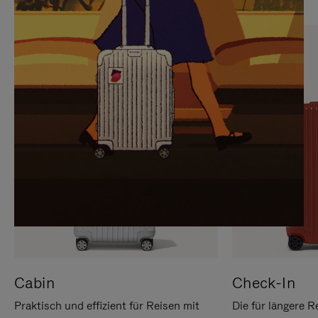
SIE,
AUFHEBEN
UM
DER
ES
STUMMSCHALTUNG
ANZUHALTEN
Cabin
Check-In
Praktisch und effizient für Reisen mit
Die für längere R