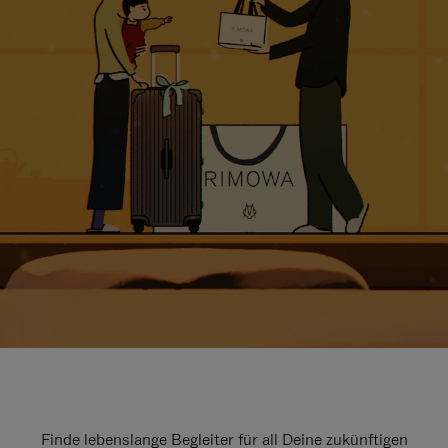
Finde lebenslange Begleiter für all Deine zukünftigen