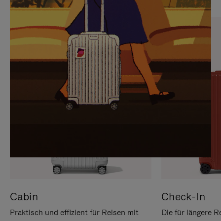
SIE,
AUFHEBEN
UM
DER
ES
STUMMSCHALTUNG
ANZUHALTEN
Cabin
Check-In
Praktisch und effizient für Reisen mit
Die für längere R