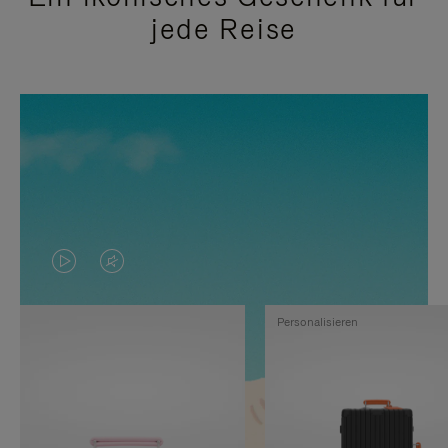
jede Reise
DAS
VIDEO
VIDEO
IST
Personalisieren
IST
STUMMGESCHALTET,
NICHT
BITTE
PAUSIERT,
KLICKEN