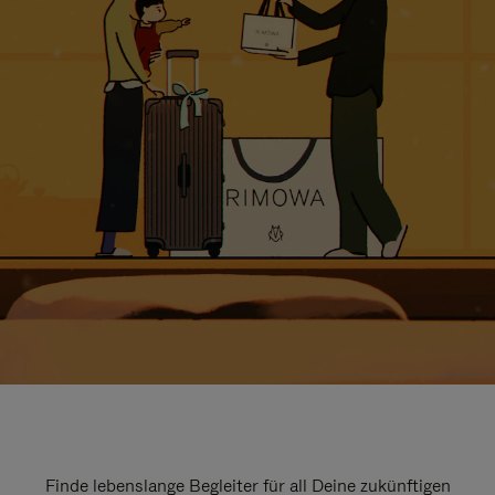
Finde lebenslange Begleiter für all Deine zukünftigen