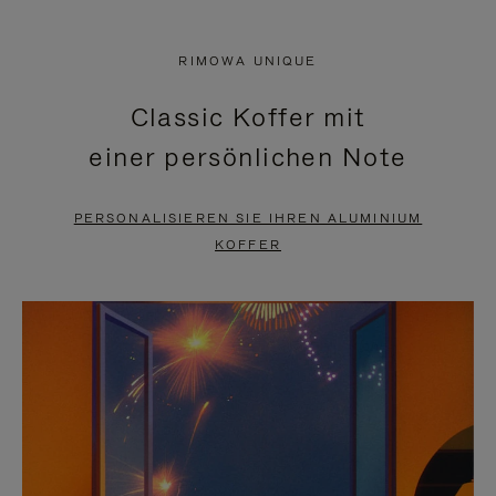
VIDEO
IST
IST
STUMMGESCHALTET,
RIMOWA UNIQUE
NICHT
BITTE
Classic Koffer mit
PAUSIERT,
KLICKEN
einer persönlichen Note
BITTE
SIE
DRÜCKEN
ZUM
PERSONALISIEREN SIE IHREN ALUMINIUM
SIE,
AUFHEBEN
KOFFER
UM
DER
ES
STUMMSCHALTUNG
ANZUHALTEN