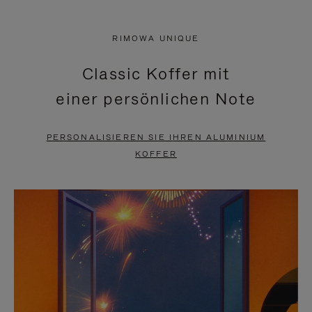
VIDEO
IST
IST
STUMMGESCHALTET,
RIMOWA UNIQUE
NICHT
BITTE
Classic Koffer mit
PAUSIERT,
KLICKEN
einer persönlichen Note
BITTE
SIE
DRÜCKEN
ZUM
PERSONALISIEREN SIE IHREN ALUMINIUM
SIE,
AUFHEBEN
KOFFER
UM
DER
ES
STUMMSCHALTUNG
ANZUHALTEN