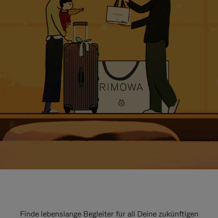
Finde lebenslange Begleiter für all Deine zukünftigen