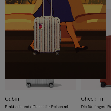
SIE,
AUFHEBEN
UM
DER
ES
STUMMSCHALTUNG
ANZUHALTEN
Cabin
Check-In
Praktisch und effizient für Reisen mit
Die für längere R