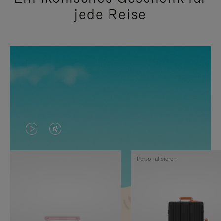
jede Reise
DAS
VIDEO
VIDEO
IST
Personalisieren
IST
STUMMGESCHALTET,
NICHT
BITTE
PAUSIERT,
KLICKEN