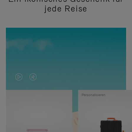
jede Reise
DAS
VIDEO
VIDEO
IST
Personalisieren
IST
STUMMGESCHALTET,
NICHT
BITTE
PAUSIERT,
KLICKEN