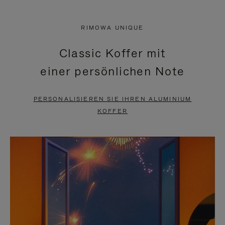
VIDEO
IST
IST
STUMMGESCHALTET,
RIMOWA UNIQUE
NICHT
BITTE
Classic Koffer mit
PAUSIERT,
KLICKEN
einer persönlichen Note
BITTE
SIE
DRÜCKEN
ZUM
PERSONALISIEREN SIE IHREN ALUMINIUM
SIE,
AUFHEBEN
KOFFER
UM
DER
ES
STUMMSCHALTUNG
ANZUHALTEN