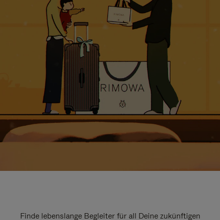
Finde lebenslange Begleiter für all Deine zukünftigen