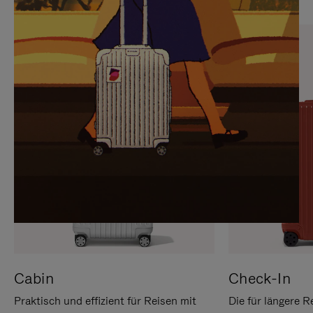
SIE,
AUFHEBEN
UM
DER
ES
STUMMSCHALTUNG
ANZUHALTEN
Cabin
Check-In
Praktisch und effizient für Reisen mit
Die für längere R