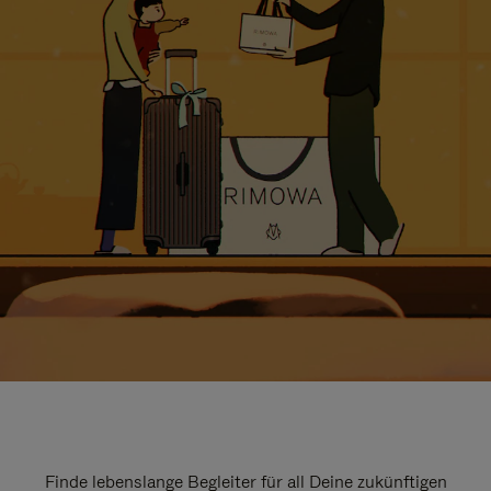
Finde lebenslange Begleiter für all Deine zukünftigen