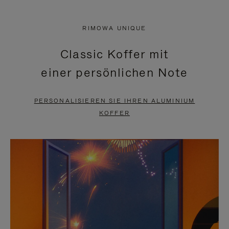
VIDEO
IST
IST
STUMMGESCHALTET,
RIMOWA UNIQUE
NICHT
BITTE
Classic Koffer mit
PAUSIERT,
KLICKEN
einer persönlichen Note
BITTE
SIE
DRÜCKEN
ZUM
PERSONALISIEREN SIE IHREN ALUMINIUM
SIE,
AUFHEBEN
KOFFER
UM
DER
ES
STUMMSCHALTUNG
ANZUHALTEN