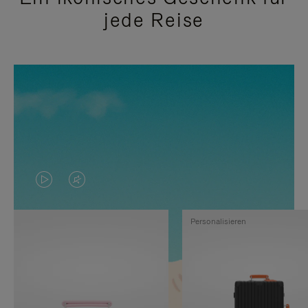
jede Reise
DAS
VIDEO
VIDEO
IST
Personalisieren
IST
STUMMGESCHALTET,
NICHT
BITTE
PAUSIERT,
KLICKEN