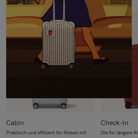
SIE,
AUFHEBEN
UM
DER
ES
STUMMSCHALTUNG
ANZUHALTEN
Cabin
Check-In
Praktisch und effizient für Reisen mit
Die für längere R