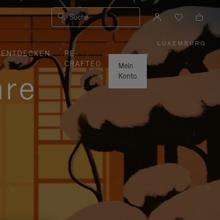
Suche
LUXEMBURG
,
ENTDECKEN
RE-
WÄHLEN
|
SIE
CRAFTED
IHRE
Mein
REGION
hre
AUS
Konto