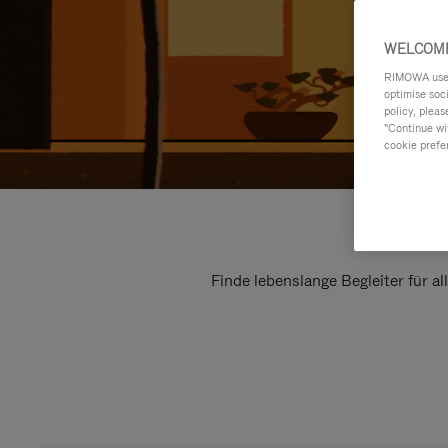
WELCOME
RIMOWA uses 
optimise soc
policy, pleas
"Continue wit
cookie prefe
Finde lebenslange Begleiter für a