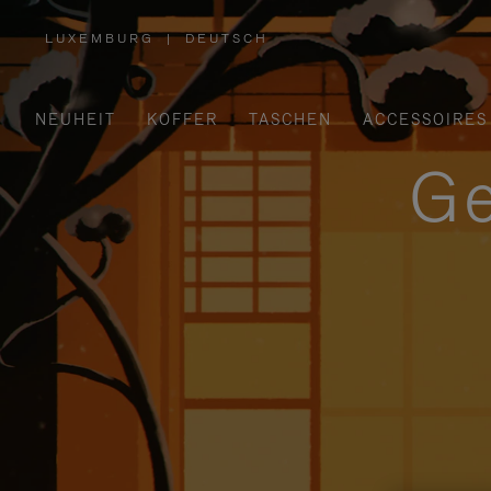
LUXEMBURG
|
DEUTSCH
,
WÄHLEN
SIE
IHRE
REGION
AUS
NEUHEIT
KOFFER
TASCHEN
ACCESSOIRES
Ge