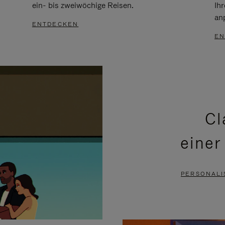
ein- bis zweiwöchige Reisen.
Ih
an
ENTDECKEN
EN
Cl
einer
PERSONALI