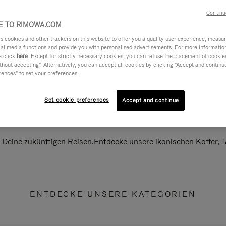
Continu
 TO RIMOWA.COM
cookies and other trackers on this website to offer you a quality user experience, measure 
ial media functions and provide you with personalised advertisements. For more informatio
e click
here
. Except for strictly necessary cookies, you can refuse the placement of cookie
hout accepting". Alternatively, you can accept all cookies by clicking "Accept and continue"
rences" to set your preferences.
Set cookie preferences
Accept and continue
ll Deine zukünftigen Reisen.Entdecke unsere ikonischen Koffer,
ENTDECKE UNSERE KATEGORIEN