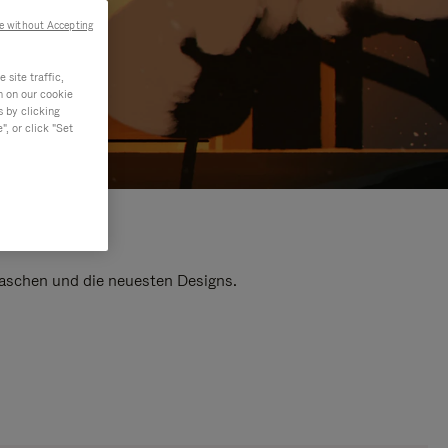
e without Accepting
site traffic,
n on our cookie
s by clicking
, or click "Set
 Taschen und die neuesten Designs.