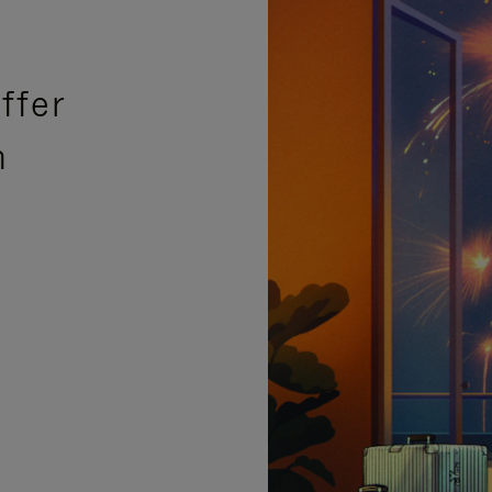
ffer
n