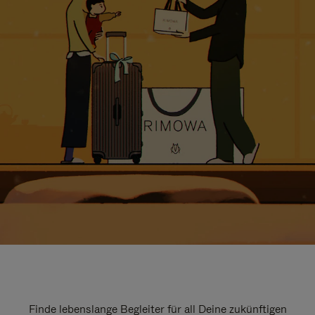
Finde lebenslange Begleiter für all Deine zukünftigen