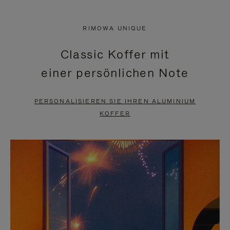
VIDEO
IST
IST
STUMMGESCHALTET,
RIMOWA UNIQUE
NICHT
BITTE
Classic Koffer mit
PAUSIERT,
KLICKEN
einer persönlichen Note
BITTE
SIE
DRÜCKEN
ZUM
PERSONALISIEREN SIE IHREN ALUMINIUM
SIE,
AUFHEBEN
KOFFER
UM
DER
ES
STUMMSCHALTUNG
ANZUHALTEN