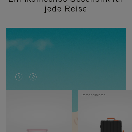
jede Reise
DAS
VIDEO
VIDEO
IST
Personalisieren
IST
STUMMGESCHALTET,
NICHT
BITTE
PAUSIERT,
KLICKEN