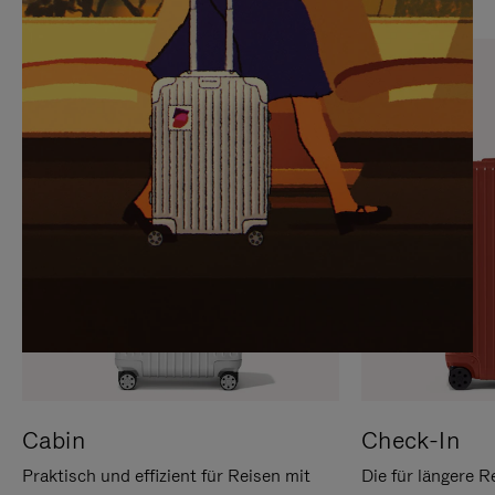
SIE,
AUFHEBEN
UM
DER
ES
STUMMSCHALTUNG
ANZUHALTEN
Cabin
Check-In
Praktisch und effizient für Reisen mit
Die für längere R