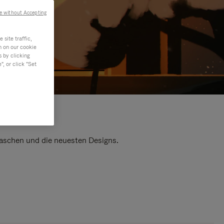
e without Accepting
site traffic,
n on our cookie
s by clicking
, or click "Set
 Taschen und die neuesten Designs.