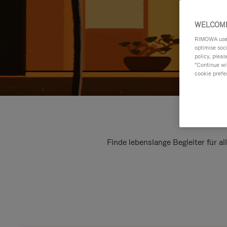
WELCOME
RIMOWA uses 
optimise soc
policy, pleas
"Continue wit
cookie prefe
Finde lebenslange Begleiter für a