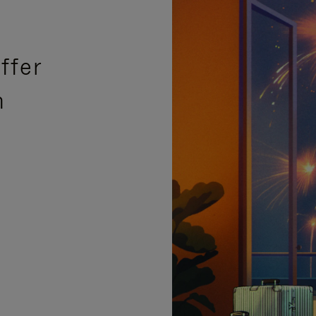
ffer
n