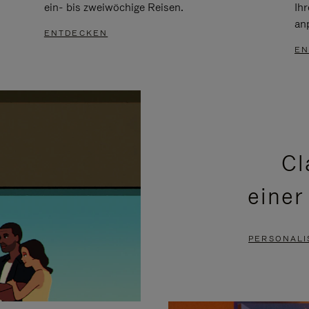
ein- bis zweiwöchige Reisen.
Ih
an
ENTDECKEN
EN
Cl
einer
PERSONALI