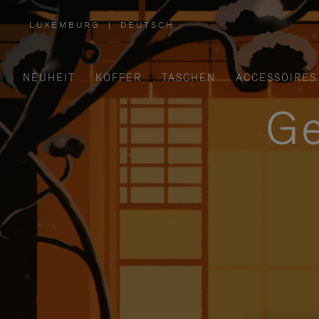
LUXEMBURG
|
DEUTSCH
,
WÄHLEN
SIE
IHRE
REGION
AUS
NEUHEIT
KOFFER
TASCHEN
ACCESSOIRES
Ge