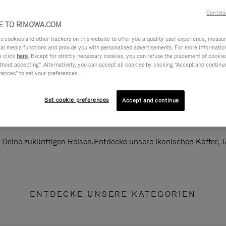
Continu
 TO RIMOWA.COM
cookies and other trackers on this website to offer you a quality user experience, measure 
ial media functions and provide you with personalised advertisements. For more informatio
e click
here
. Except for strictly necessary cookies, you can refuse the placement of cookie
hout accepting". Alternatively, you can accept all cookies by clicking "Accept and continue"
rences" to set your preferences.
Set cookie preferences
Accept and continue
ll Deine zukünftigen Reisen.Entdecke unsere ikonischen Koffer,
ENTDECKE UNSERE KATEGORIEN