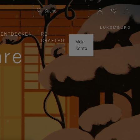
Suche
LUXEMBURG
,
ENTDECKEN
RE-
WÄHLEN
|
SIE
CRAFTED
IHRE
Mein
REGION
hre
AUS
Konto