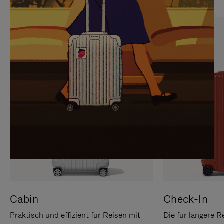
SIE,
AUFHEBEN
UM
DER
ES
STUMMSCHALTUNG
ANZUHALTEN
Cabin
Check-In
Praktisch und effizient für Reisen mit
Die für längere R