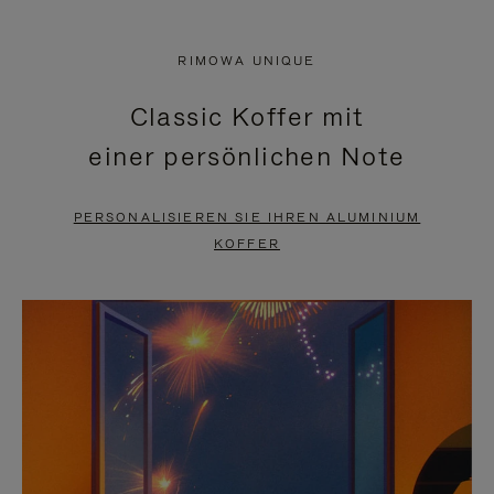
VIDEO
IST
IST
STUMMGESCHALTET,
RIMOWA UNIQUE
NICHT
BITTE
Classic Koffer mit
PAUSIERT,
KLICKEN
einer persönlichen Note
BITTE
SIE
DRÜCKEN
ZUM
PERSONALISIEREN SIE IHREN ALUMINIUM
SIE,
AUFHEBEN
KOFFER
UM
DER
ES
STUMMSCHALTUNG
ANZUHALTEN