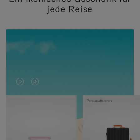
jede Reise
DAS
VIDEO
VIDEO
IST
Personalisieren
IST
STUMMGESCHALTET,
NICHT
BITTE
PAUSIERT,
KLICKEN