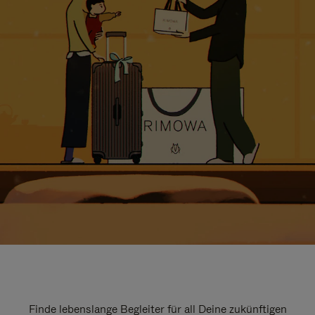
Finde lebenslange Begleiter für all Deine zukünftigen