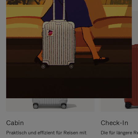
SIE,
AUFHEBEN
UM
DER
ES
STUMMSCHALTUNG
ANZUHALTEN
Cabin
Check-In
Praktisch und effizient für Reisen mit
Die für längere R