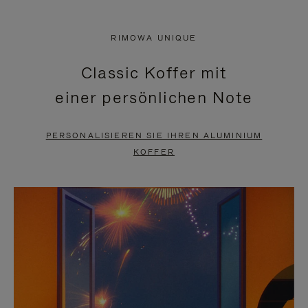
VIDEO
IST
IST
STUMMGESCHALTET,
RIMOWA UNIQUE
NICHT
BITTE
Classic Koffer mit
PAUSIERT,
KLICKEN
einer persönlichen Note
BITTE
SIE
DRÜCKEN
ZUM
PERSONALISIEREN SIE IHREN ALUMINIUM
SIE,
AUFHEBEN
KOFFER
UM
DER
ES
STUMMSCHALTUNG
ANZUHALTEN