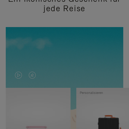
jede Reise
DAS
VIDEO
VIDEO
IST
Personalisieren
IST
STUMMGESCHALTET,
NICHT
BITTE
PAUSIERT,
KLICKEN