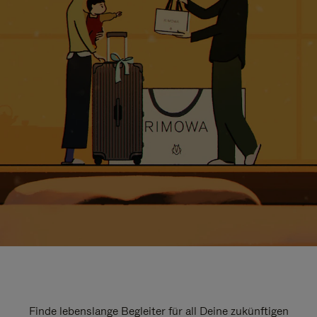
Finde lebenslange Begleiter für all Deine zukünftigen